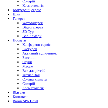
Солярій
Косметологія
Конференц сервіс
Ціни
Галерея
Фотогалерея
Відеогалерея
3D Тур
Веб Камери
Послуги
Конференц сервіс
Екскурсії
Активний відпочинок
Басейни
Сауни
Масаж
Все для дітей!
Фітнес Зал
Соляна кімната
Солярій
Косметологія
Відгуки
Контакти
Baron SPA Hotel