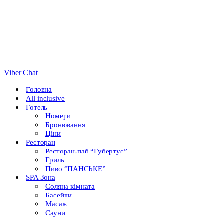
Viber Chat
Головна
All inclusive
Готель
Номери
Бронювання
Ціни
Ресторан
Ресторан-паб “Губертус”
Гриль
Пиво “ПАНСЬКЕ”
SPA Зона
Соляна кімната
Басейни
Масаж
Сауни