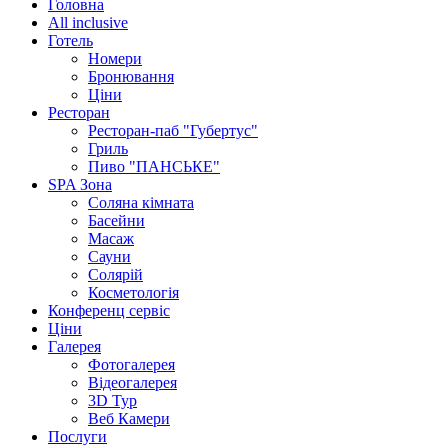
Головна
All inclusive
Готель
Номери
Бронювання
Ціни
Ресторан
Ресторан-паб "Губертус"
Гриль
Пиво "ПАНСЬКЕ"
SPA Зона
Соляна кімната
Басейни
Масаж
Сауни
Солярій
Косметологія
Конференц сервіс
Ціни
Галерея
Фотогалерея
Відеогалерея
3D Тур
Веб Камери
Послуги