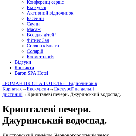
Конференц сервіс
Екскурсії
Активний відпочинок
Басейни
Сауни
Масаж
Все для дітей!
Фітнес Зал
Соляна кімната
Солярій
Косметологія
Відгуки
Контакти
Baron SPA Hotel
«РОМАНТІК СПА ГОТЕЛЬ» - Відпочинок в
Карпатах
→
Екскурсии
→
Екскурсії на дальні
дистинції
→
Кришталеві печери. Джуринський водоспад.
Кришталеві печери.
Джуринський водоспад.
Дністровський каньйон. Червоногородський замок.