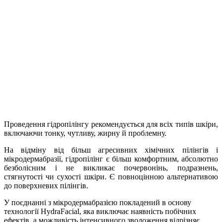
Проведення гідропілінгу рекомендується для всіх типів шкіри,
включаючи тонку, чутливу, жирну й проблемну.
На відміну від більш агресивних хімічних пілінгів і
мікродермабразії, гідропілінг є більш комфортним, абсолютно
безболісним і не викликає почервонінь, подразнень,
стягнутості чи сухості шкіри. Є повноцінною альтернативою
до поверхневих пілінгів.
У поєднанні з мікродермабразією покладений в основу
технології HydraFacial, яка виключає наявність побічних
ефектів, а можливість інтенсивного зволоження відрізняє