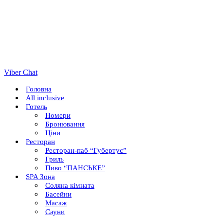
Viber Chat
Головна
All inclusive
Готель
Номери
Бронювання
Ціни
Ресторан
Ресторан-паб “Губертус”
Гриль
Пиво “ПАНСЬКЕ”
SPA Зона
Соляна кімната
Басейни
Масаж
Сауни