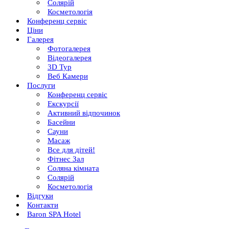
Солярій
Косметологія
Конференц сервіс
Ціни
Галерея
Фотогалерея
Відеогалерея
3D Тур
Веб Камери
Послуги
Конференц сервіс
Екскурсії
Активний відпочинок
Басейни
Сауни
Масаж
Все для дітей!
Фітнес Зал
Соляна кімната
Солярій
Косметологія
Відгуки
Контакти
Baron SPA Hotel