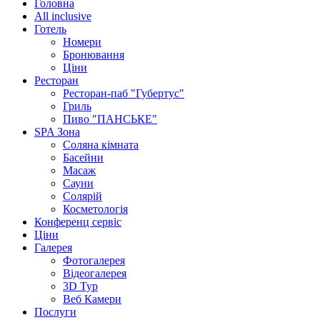
Головна
All inclusive
Готель
Номери
Бронювання
Ціни
Ресторан
Ресторан-паб "Губертус"
Гриль
Пиво "ПАНСЬКЕ"
SPA Зона
Соляна кімната
Басейни
Масаж
Сауни
Солярій
Косметологія
Конференц сервіс
Ціни
Галерея
Фотогалерея
Відеогалерея
3D Тур
Веб Камери
Послуги