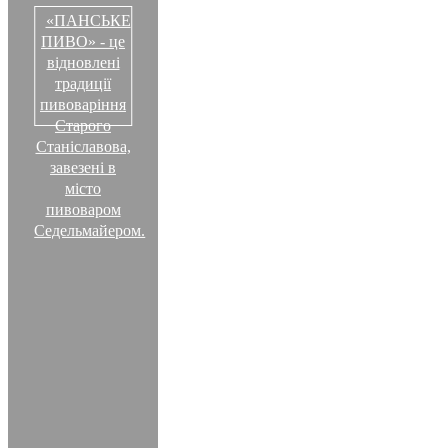
«ПАНСЬКЕ
ПИВО» - це
відновлені
традиції
пивоваріння
Старого
Станіславова,
завезені в
місто
пивоваром
Седельмайером.