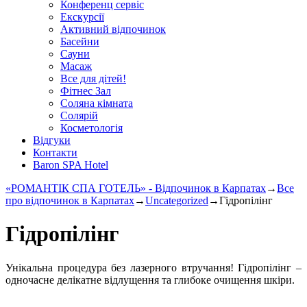
Конференц сервіс
Екскурсії
Активний відпочинок
Басейни
Сауни
Масаж
Все для дітей!
Фітнес Зал
Соляна кімната
Солярій
Косметологія
Відгуки
Контакти
Baron SPA Hotel
«РОМАНТІК СПА ГОТЕЛЬ» - Відпочинок в Карпатах
→
Все
про відпочинок в Карпатах
→
Uncategorized
→
Гідропілінг
Гідропілінг
Унікальна процедура без лазерного втручання! Гідропілінг –
одночасне делікатне відлущення та глибоке очищення шкіри.