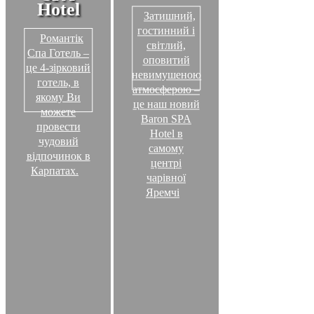
Hotel
Затишний,
гостинний і
Романтік
світлий,
Спа Готель –
оповитий
це 4-зірковий
невимушеною
готель, в
атмосферою –
якому Ви
це наш новий
можете
Baron SPA
провести
Hotel в
чудовий
самому
відпочинок в
центрі
Карпатах.
чарівної
Яремчі