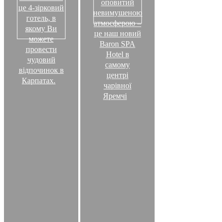
оповитий
це 4-зірковий
невимушеною
готель, в
атмосферою –
якому Ви
це наш новий
можете
Baron SPA
провести
Hotel в
чудовий
самому
відпочинок в
центрі
Карпатах.
чарівної
Яремчі