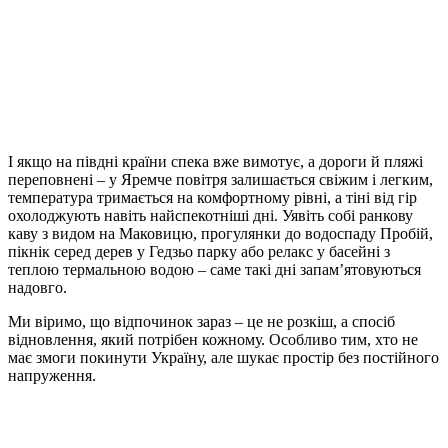
І якщо на півдні країни спека вже вимотує, а дороги й пляжі
переповнені – у Яремче повітря залишається свіжим і легким,
температура тримається на комфортному рівні, а тіні від гір
охолоджують навіть найспекотніші дні. Уявіть собі ранкову
каву з видом на Маковицю, прогулянки до водоспаду Пробій,
пікнік серед дерев у Гедзьо парку або релакс у басейні з
теплою термальною водою – саме такі дні запам’ятовуються
надовго.
Ми віримо, що відпочинок зараз – це не розкіш, а спосіб
відновлення, який потрібен кожному. Особливо тим, хто не
має змоги покинути Україну, але шукає простір без постійного
напруження.