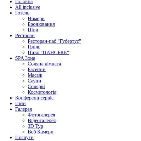
Головна
All inclusive
Готель
Номери
Бронювання
Ціни
Ресторан
Ресторан-паб "Губертус"
Гриль
Пиво "ПАНСЬКЕ"
SPA Зона
Соляна кімната
Басейни
Масаж
Сауни
Солярій
Косметологія
Конференц сервіс
Ціни
Галерея
Фотогалерея
Відеогалерея
3D Тур
Веб Камери
Послуги