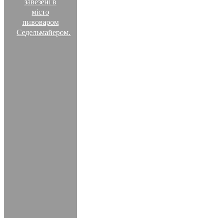
завезені в
місто
пивоваром
Седельмайером.