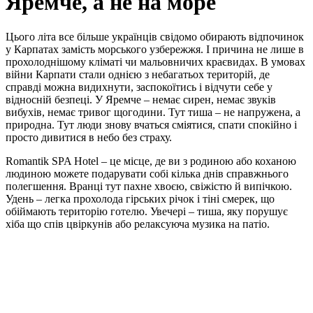
Яремче, а не на море
Цього літа все більше українців свідомо обирають відпочинок
у Карпатах замість морського узбережжя. І причина не лише в
прохолоднішому кліматі чи мальовничих краєвидах. В умовах
війни Карпати стали однією з небагатьох територій, де
справді можна видихнути, заспокоїтись і відчути себе у
відносній безпеці. У Яремче – немає сирен, немає звуків
вибухів, немає тривог щогодини. Тут тиша – не напружена, а
природна. Тут люди знову вчаться сміятися, спати спокійно і
просто дивитися в небо без страху.
Romantik SPA Hotel – це місце, де ви з родиною або коханою
людиною можете подарувати собі кілька днів справжнього
полегшення. Вранці тут пахне хвоєю, свіжістю й випічкою.
Удень – легка прохолода гірських річок і тіні смерек, що
обіймають територію готелю. Увечері – тиша, яку порушує
хіба що спів цвіркунів або релаксуюча музика на патіо.