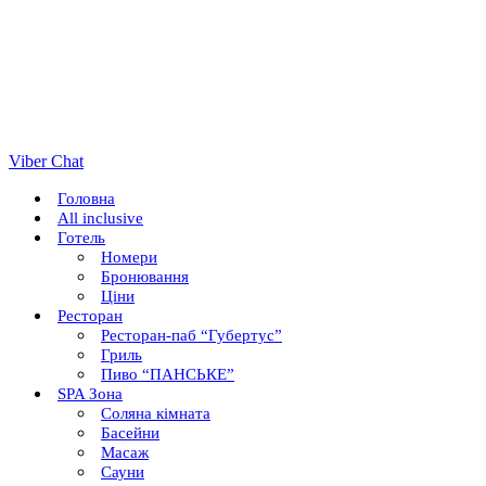
Viber Chat
Головна
All inclusive
Готель
Номери
Бронювання
Ціни
Ресторан
Ресторан-паб “Губертус”
Гриль
Пиво “ПАНСЬКЕ”
SPA Зона
Соляна кімната
Басейни
Масаж
Сауни