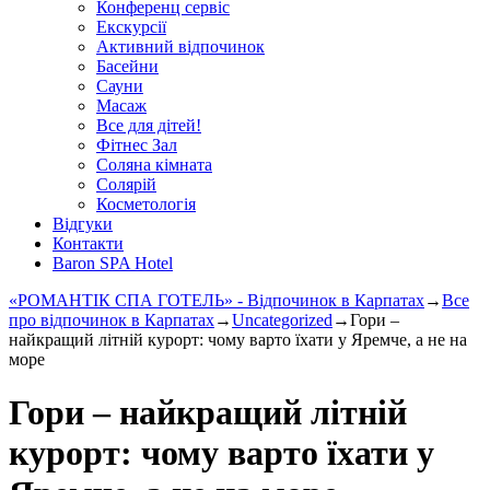
Конференц сервіс
Екскурсії
Активний відпочинок
Басейни
Сауни
Масаж
Все для дітей!
Фітнес Зал
Соляна кімната
Солярій
Косметологія
Відгуки
Контакти
Baron SPA Hotel
«РОМАНТІК СПА ГОТЕЛЬ» - Відпочинок в Карпатах
→
Все
про відпочинок в Карпатах
→
Uncategorized
→
Гори –
найкращий літній курорт: чому варто їхати у Яремче, а не на
море
Гори – найкращий літній
курорт: чому варто їхати у