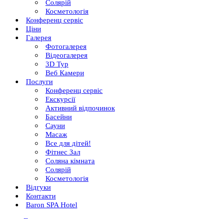
Солярій
Косметологія
Конференц сервіс
Ціни
Галерея
Фотогалерея
Відеогалерея
3D Тур
Веб Камери
Послуги
Конференц сервіс
Екскурсії
Активний відпочинок
Басейни
Сауни
Масаж
Все для дітей!
Фітнес Зал
Соляна кімната
Солярій
Косметологія
Відгуки
Контакти
Baron SPA Hotel