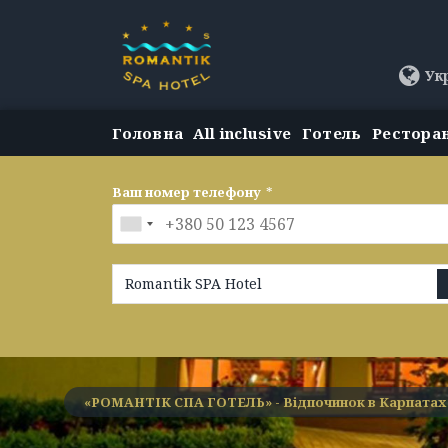
Ук
Головна
All inclusive
Готель
Рестора
Ваш номер телефону
*
Romantik SPA Hotel
«РОМАНТІК СПА ГОТЕЛЬ» - Відпочинок в Карпатах