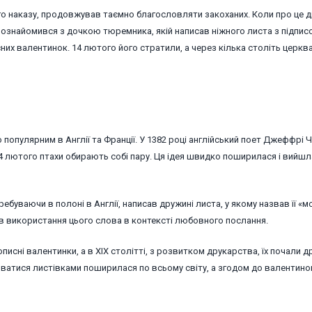
о наказу, продовжував таємно благословляти закоханих. Коли про це д
н познайомився з дочкою тюремника, якій написав ніжного листа з підпис
их валентинок. 14 лютого його стратили, а через кілька століть церкв
популярним в Англії та Франції. У 1382 році англійський поет Джеффрі 
14 лютого птахи обирають собі пару. Ця ідея швидко поширилася і вийшл
ебуваючи в полоні в Англії, написав дружині листа, у якому назвав її «
в використання цього слова в контексті любовного послання.
описні валентинки, а в XIX столітті, з розвитком друкарства, їх почали 
нюватися листівками поширилася по всьому світу, а згодом до валентино