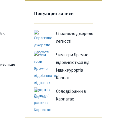
Популярні записи
ь».
Справжнє джерело
легкості
Чим гори Яремче
відрізняються від
 не лише
інших курортів
Карпат
Солодкі ранки в
Карпатах