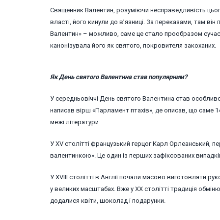
Священник Валентин, розуміючи несправедливість цьог
власті, його кинули до в’язниці. За переказами, там ві
Валентин» – можливо, саме це стало прообразом сучасн
канонізувала його як святого, покровителя закоханих.
Як День святого Валентина став популярним?
У середньовіччі День святого Валентина став особливо 
написав вірш «Парламент птахів», де описав, що саме 
межі літератури.
У XV столітті французький герцог Карл Орлеанський, пер
валентинкою». Це один із перших зафіксованих випадкі
У XVIII столітті в Англії почали масово виготовляти рук
у великих масштабах. Вже у XX столітті традиція обмі
додалися квіти, шоколад і подарунки.