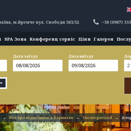
раїна, м.Яремче вул. Свободи 363/32
+38 (0987) 33
н
SPA Зона
Конференц сервіс
Ціни
Галерея
Посл
Дата заїзду
Дата виїзду
До
→
Все про відпочинок в Карпатах
→
Uncategorized
→
Істо