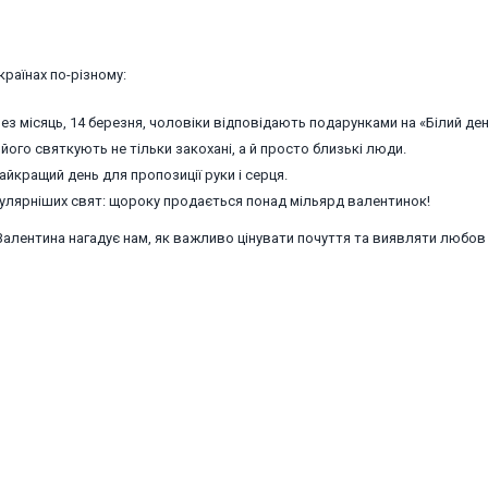
країнах по-різному:
ез місяць, 14 березня, чоловіки відповідають подарунками на «Білий ден
 його святкують не тільки закохані, а й просто близькі люди.
айкращий день для пропозиції руки і серця.
пулярніших свят: щороку продається понад мільярд валентинок!
 Валентина нагадує нам, як важливо цінувати почуття та виявляти любов