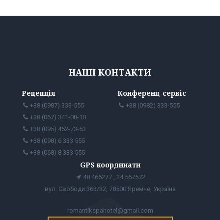
НАШІ КОНТАКТИ
Рецепція
Конференц-сервіс
+38 (0987) 333-555
+38 (0982) 333-555
+38 (067) 341-08-10
+38 (095) 452-73-53
+38 (098) 6 333 555
+38 (068) 8 333 555
GPS координати
48.466277 , 24.567572
вул. Свободи 363/32, 78500 Яремче, Україна
romantikspahotel@gmail.com