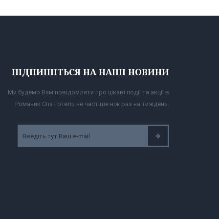
ПІДПИШІТЬСЯ НА НАШІ НОВИНИ
Ми будемо Вам повідомляти про цікаві події та акції в
Романик Спа Готель не частіше ніж раз на тиждень.