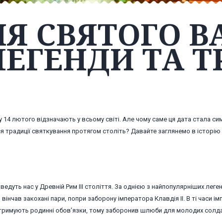
НЯ СВЯТОГО 
ЛЕГЕНДИ ТА Т
у 14 лютого відзначають у всьому світі. Але чому саме ця дата стала с
я традиції святкування протягом століть? Давайте заглянемо в історію
 ведуть нас у Древній Рим III століття. За однією з найпопулярніших леген
інчав закохані пари, попри заборону імператора Клавдія II. В ті часи і
х стримують родинні обов’язки, тому заборонив шлюби для молодих солда