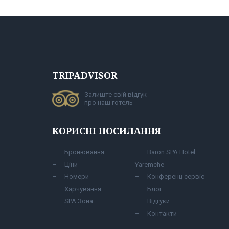
TRIPADVISOR
Залиште свій відгук
про наш готель
КОРИСНІ ПОСИЛАННЯ
Бронювання
Baron SPA Hotel
Ціни
Yaremche
Номери
Конференц сервіс
Харчування
Блог
SPA Зона
Відгуки
Контакти