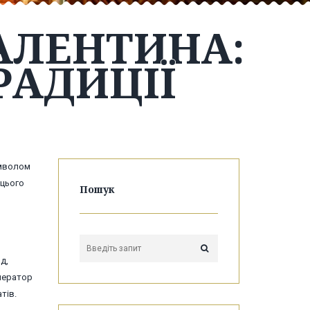
ВАЛЕНТИНА:
РАДИЦІЇ
имволом
 цього
Пошук
д,
мператор
тів.