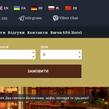
EN
UA
DE
PL
ZH
telegram
Viber Chat
3-555
уги
Відгуки
Контакти
Baron SPA Hotel
рослі
Діти
ЗАМОВИТИ
рія Дня святого Валентина: міфи, легенди та традиції