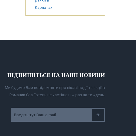
ПІДПИШІТЬСЯ НА НАШІ НОВИНИ
Ми будемо Вам повідомляти про цікаві події та акції в
Романик Спа Готель не частіше ніж раз на тиждень.