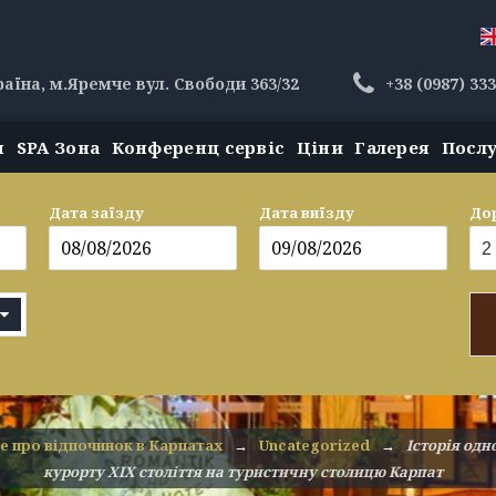
раїна, м.Яремче вул. Свободи 363/32
+38 (0987) 33
н
SPA Зона
Конференц сервіс
Ціни
Галерея
Посл
Дата заїзду
Дата виїзду
До
е про відпочинок в Карпатах
→
Uncategorized
→
Історія одн
курорту XIX століття на туристичну столицю Карпат