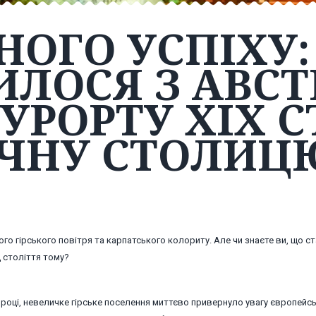
НОГО УСПІХУ
ИЛОСЯ З АВСТ
УРОРТУ XIX С
ЧНУ СТОЛИЦ
ого гірського повітря та карпатського колориту. Але чи знаєте ви, що с
 століття тому?
94 році, невеличке гірське поселення миттєво привернуло увагу європейсь