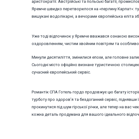
аристократії. Австрійські та польські багатії, промисло
Яремче швидко перетворилося на «перлину Карпат»: тут
вишукані водолікарні, а вечорами європейська еліта зб
Уже тоді відпочинок у Яремче вважався ознакою високо
оздоровленням, чистим хвойним повітрям та особливо
Минули десятиліття, змінилися епохи, але головне зал
Сьогодні місто офіційно визнане туристичною столицею
сучасний європейський сервіс.
Романтік СПА Готель гордо продовжує цю багату історі
турботу про здоров’я та бездоганний сервіс, піднявши їх 
прокинутися під шум гірської річки, але тепер на вас ч
кожна деталь продумана для вашого ідеального відпоч