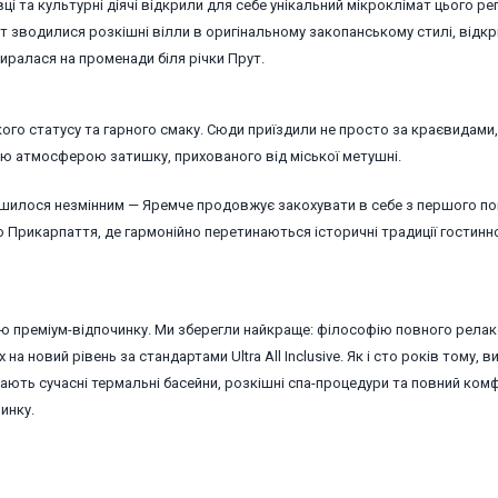
вці та культурні діячі відкрили для себе унікальний мікроклімат цього рег
 зводилися розкішні вілли в оригінальному закопанському стилі, відк
иралася на променади біля річки Прут.
го статусу та гарного смаку. Сюди приїздили не просто за краєвидами,
ю атмосферою затишку, прихованого від міської метушні.
ишилося незмінним — Яремче продовжує закохувати в себе з першого по
 Прикарпаття, де гармонійно перетинаються історичні традиції гостинно
ю преміум-відпочинку. Ми зберегли найкраще: філософію повного релак
на новий рівень за стандартами Ultra All Inclusive. Як і сто років тому, 
екають сучасні термальні басейни, розкішні спа-процедури та повний ком
инку.