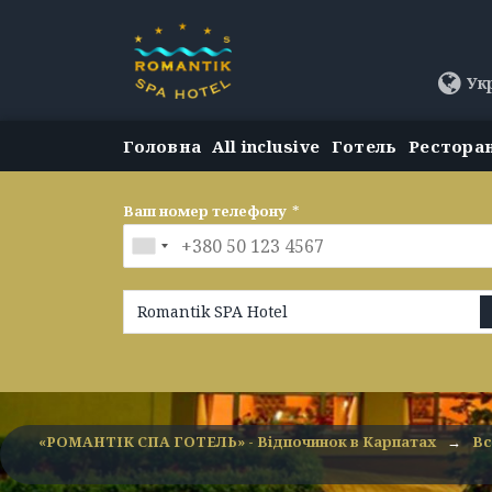
Ук
Головна
All inclusive
Готель
Рестора
Ваш номер телефону
*
Romantik SPA Hotel
«РОМАНТІК СПА ГОТЕЛЬ» - Відпочинок в Карпатах
→
Вс