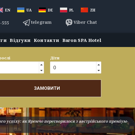
EN
UA
DE
PL
ZH
telegram
Viber Chat
3-555
уги
Відгуки
Контакти
Baron SPA Hotel
рослі
Діти
ЗАМОВИТИ
ого успіху: як Яремче перетворилося з австрійського преміум-