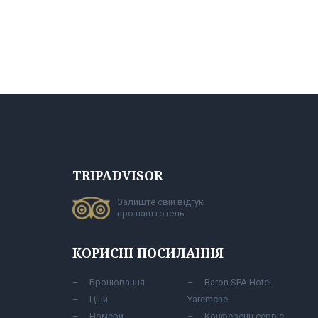
TRIPADVISOR
Залиште свій відгук
про наш готель
КОРИСНІ ПОСИЛАННЯ
Бронювання
Baron SPA Hotel
Ціни
Yaremche
Номери
Конференц сервіс