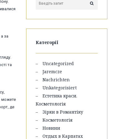
іону.
ривалися
 а за
Категорії
гляду.
Uncategorized
сті та
Jaremcze
Nachrichten
Unkategorisiert
су,
Естетика краси.
ви можете
Косметологія
форт, де
Зірки в Романтіку
Косметологія
Новини
Отдых в Карпатах