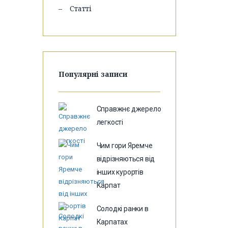
Статті
Популярні записи
Справжнє джерело
легкості
Чим гори Яремче
відрізняються від
інших курортів
Карпат
Солодкі ранки в
Карпатах