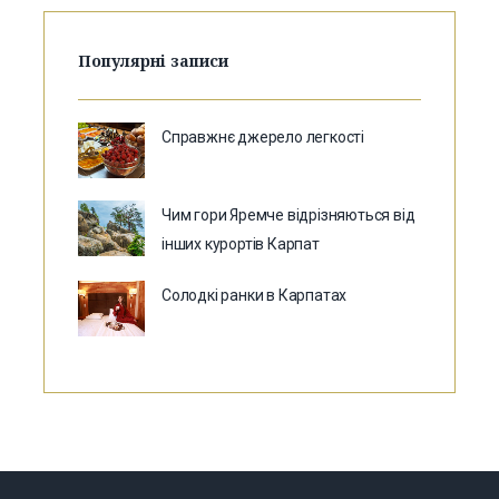
Популярні записи
Справжнє джерело легкості
Чим гори Яремче відрізняються від
інших курортів Карпат
Солодкі ранки в Карпатах