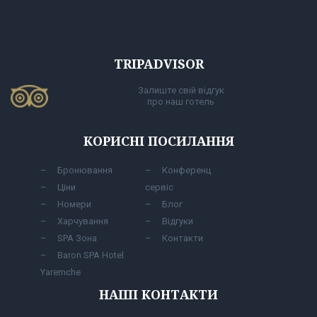
TRIPADVISOR
Залиште свій відгук
про наш готель
КОРИСНІ ПОСИЛАННЯ
Бронювання
Конференц
Ціни
сервіс
Номери
Блог
Харчування
Відгуки
SPA Зона
Контакти
Baron SPA Hotel
Yaremche
НАШІ КОНТАКТИ