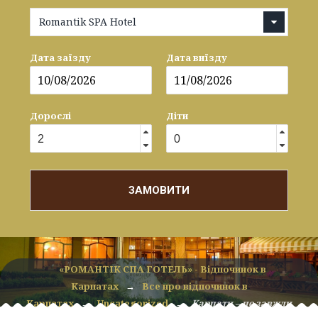
Romantik SPA Hotel
Дата заїзду
Дата виїзду
Дорослі
Діти
ЗАМОВИТИ
«РОМАНТІК СПА ГОТЕЛЬ» - Відпочинок в
Карпатах
→
Все про відпочинок в
Карпатах
→
Uncategorized
→
Карпати – це завжди