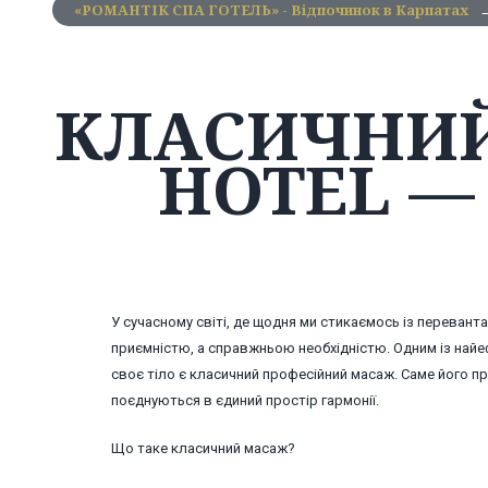
«РОМАНТІК СПА ГОТЕЛЬ» - Відпочинок в Карпатах
КЛАСИЧНИЙ
HOTEL — 
У сучасному світі, де щодня ми стикаємось із переван
приємністю, а справжньою необхідністю. Одним із найеф
своє тіло є класичний професійний масаж. Саме його пр
поєднуються в єдиний простір гармонії.
Що таке класичний масаж?