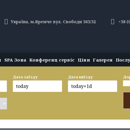
Україна, м.Яремче вул. Свободи 363/32
+38 (
н
SPA Зона
Конференц сервіс
Ціни
Галерея
Посл
Дата заїзду
Дата виїзду
До