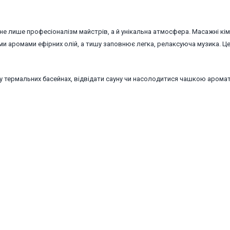
не лише професіоналізм майстрів, а й унікальна атмосфера. Масажні кі
ми аромами ефірних олій, а тишу заповнює легка, релаксуюча музика. Ц
у термальних басейнах, відвідати сауну чи насолодитися чашкою арома