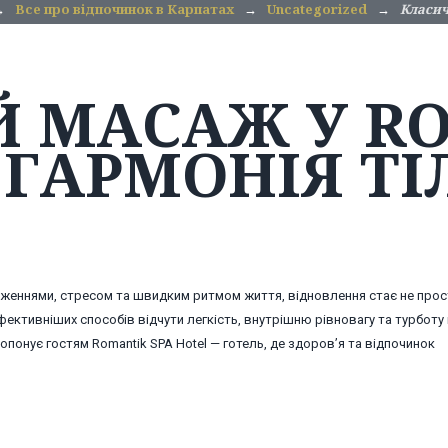
→
Все про відпочинок в Карпатах
→
Uncategorized
→
Класич
 МАСАЖ У RO
ГАРМОНІЯ ТІ
таженнями, стресом та швидким ритмом життя, відновлення стає не про
ективніших способів відчути легкість, внутрішню рівновагу та турботу
опонує гостям Romantik SPA Hotel — готель, де здоров’я та відпочинок