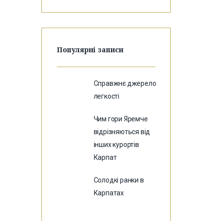
Популярні записи
Справжнє джерело
легкості
Чим гори Яремче
відрізняються від
інших курортів
Карпат
Солодкі ранки в
Карпатах