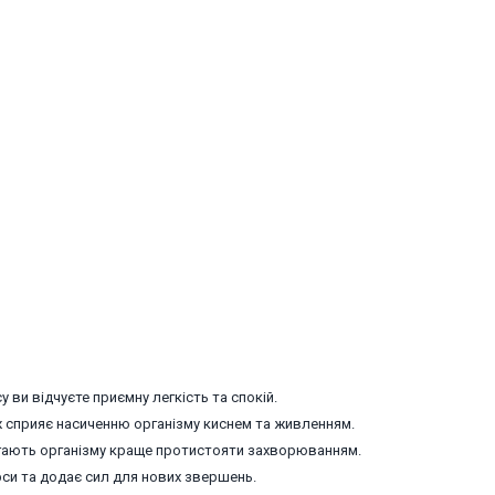
 ви відчуєте приємну легкість та спокій.
ж сприяє насиченню організму киснем та живленням.
магають організму краще протистояти захворюванням.
рси та додає сил для нових звершень.