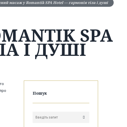
ний масаж у Romantik SPA Hotel — гармонія тіла і душі
MANTIK SPA
ЛА І ДУШІ
сто
 про
Пошук