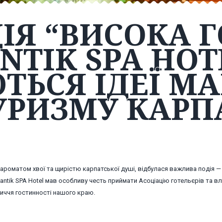
ІЯ “ВИСОКА Г
NTIK SPA HOT
ЬСЯ ІДЕЇ М
УРИЗМУ КАРП
е ароматом хвої та щирістю карпатської душі, відбулася важлива подія —
antik SPA Hotel мав особливу честь приймати Асоціацію готельєрів та в
иччя гостинності нашого краю.