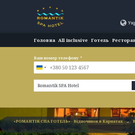
Ук
Головна
All inclusive
Готель
Рестора
Ваш номер телефону
*
Romantik SPA Hotel
«РОМАНТІК СПА ГОТЕЛЬ» - Відпочинок в Карпатах
→
В