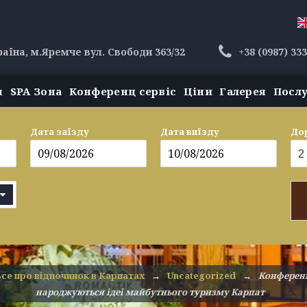
раїна, м.Яремче вул. Свободи 363/32
+38 (0987) 33
н
SPA Зона
Конференц сервіс
Ціни
Галерея
Посл
Дата заїзду
Дата виїзду
До
се про відпочинок в Карпатах
→
Uncategorized
→
Конференці
народжуються ідеї майбутнього туризму Карпат