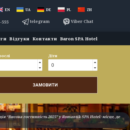
EN
UA
DE
PL
ZH
telegram
Viber Chat
3-555
уги
Відгуки
Контакти
Baron SPA Hotel
рослі
Діти
ЗАМОВИТИ
я “Висока гостинність 2025” у Romantik SPA Hotel: місце, де