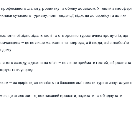
 професійного діалогу, розвитку та обміну досвідом. У теплій атмосфері
лики сучасного туризму, нові тенденції, підходи до сервісу та шляхи
екологічної відповідальності та створенню туристичних продуктів, що
Яремчанщина — це не лише мальовнича природа, а й люди, які з любов’ю
я дому.
ливого заходу, адже наша місія — не лише приймати гостей, а й розвива
их рухатись уперед.
икам — за щирість, активність та бажання змінювати туристичну галузь 
ямок, це стиль життя, покликаний вражати, надихати та об’єднувати.