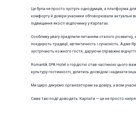
Це була не просто зустріч однодумців, а платформа для
комфорту й довіри учасники обговорювали актуальні вик
підвищення якості відпочинку у Карпатах.
Особливу увагу приділили питанням сталого розвитку, 
поєднують традиції, автентичність і сучасність. Адже 
зустрічають кожного гостя, даруючи справжнє відчутт
Romantik SPA Hotel з гордістю став частиною цього важ
культуру гостинності, ділитись досвідом і надихати інш
Ми щиро дякуємо організаторам за довіру, а всім учасн
Саме такі події доводять: Карпати — це не просто напр