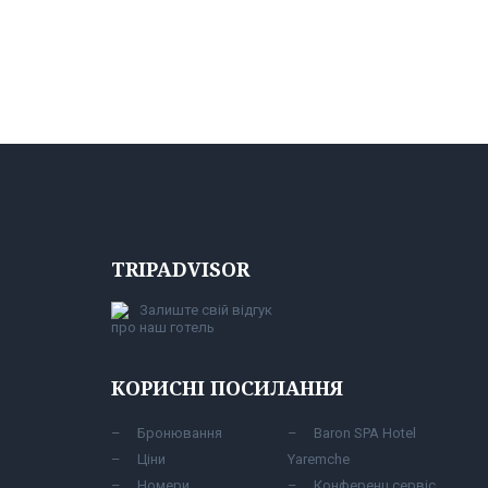
TRIPADVISOR
Залиште свій відгук
про наш готель
КОРИСНІ ПОСИЛАННЯ
Бронювання
Baron SPA Hotel
Ціни
Yaremche
Номери
Конференц сервіс