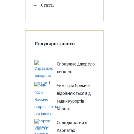
Статті
Популярні записи
Справжнє джерело
легкості
Чим гори Яремче
відрізняються від
інших курортів
Карпат
Солодкі ранки в
Карпатах