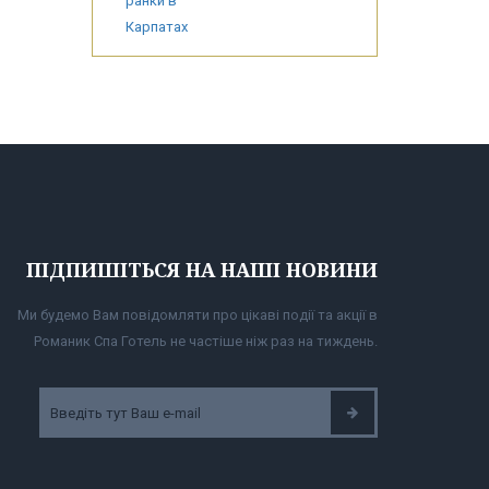
ПІДПИШІТЬСЯ НА НАШІ НОВИНИ
Ми будемо Вам повідомляти про цікаві події та акції в
Романик Спа Готель не частіше ніж раз на тиждень.