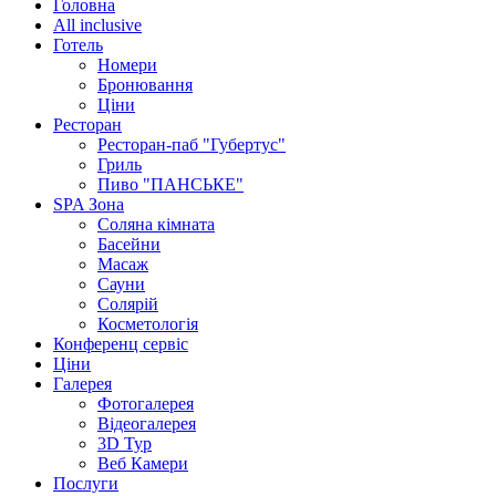
Головна
All inclusive
Готель
Номери
Бронювання
Ціни
Ресторан
Ресторан-паб "Губертус"
Гриль
Пиво "ПАНСЬКЕ"
SPA Зона
Соляна кімната
Басейни
Масаж
Сауни
Солярій
Косметологія
Конференц сервіс
Ціни
Галерея
Фотогалерея
Відеогалерея
3D Тур
Веб Камери
Послуги