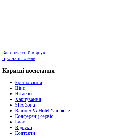
Залиште свій відгук
про наш готель
Корисні посилання
Бронювання
Ціни
Номери
Харчування
SPA Зона
Baron SPA Hotel Yaremche
Конференц сервіс
Блог
Відгуки
Контакти