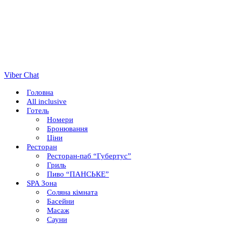
Viber Chat
Головна
All inclusive
Готель
Номери
Бронювання
Ціни
Ресторан
Ресторан-паб “Губертус”
Гриль
Пиво “ПАНСЬКЕ”
SPA Зона
Соляна кімната
Басейни
Масаж
Сауни