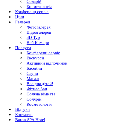
Солярій
Косметологія
Конференц сервіс
Ціни
Галерея
Фотогалерея
Відеогалерея
3D Тур
Веб Камери
Послуги
Конференц сервіс
Екскурсії
Активний відпочинок
Басейни
Сауни
Масаж
Все для дітей!
Фітнес Зал
Соляна кімната
Солярій
Косметологія
Відгуки
Контакти
Baron SPA Hotel