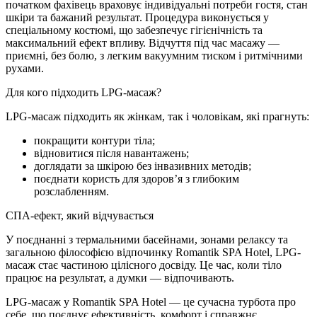
початком фахівець враховує індивідуальні потреби гостя, стан
шкіри та бажаний результат. Процедура виконується у
спеціальному костюмі, що забезпечує гігієнічність та
максимальний ефект впливу. Відчуття під час масажу —
приємні, без болю, з легким вакуумним тиском і ритмічними
рухами.
Для кого підходить LPG-масаж?
LPG-масаж підходить як жінкам, так і чоловікам, які прагнуть:
покращити контури тіла;
відновитися після навантажень;
доглядати за шкірою без інвазивних методів;
поєднати користь для здоров’я з глибоким
розслабленням.
СПА-ефект, який відчувається
У поєднанні з термальними басейнами, зонами релаксу та
загальною філософією відпочинку Romantik SPA Hotel, LPG-
масаж стає частиною цілісного досвіду. Це час, коли тіло
працює на результат, а думки — відпочивають.
LPG-масаж у Romantik SPA Hotel — це сучасна турбота про
себе, що поєднує ефективність, комфорт і справжнє