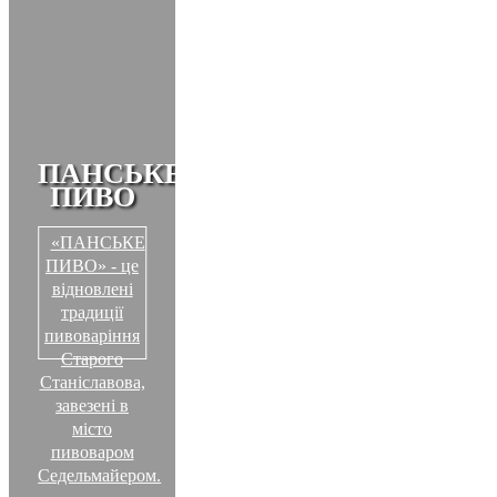
ПАНСЬКЕ
ПИВО
«ПАНСЬКЕ
ПИВО» - це
відновлені
традиції
пивоваріння
Старого
Станіславова,
завезені в
місто
пивоваром
Седельмайером.