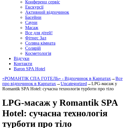
Конференц сервіс
Екскурсії
Активний відпочинок
Басейни
Сауни
Масаж
Все для дітей!
Фітнес Зал
Соляна кімната
Солярій
Косметологія
Відгуки
Контакти
Baron SPA Hotel
«РОМАНТІК СПА ГОТЕЛЬ» - Відпочинок в Карпатах
→
Все
про відпочинок в Карпатах
→
Uncategorized
→
LPG-масаж у
Romantik SPA Hotel: сучасна технологія турботи про тіло
LPG-масаж у Romantik SPA
Hotel: сучасна технологія
турботи про тіло