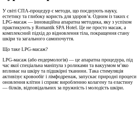
У світі СПА-процедур є методи, що поєднують науку,
естетику та глибоку користь для здоров’я. Одним із таких є
LPG-масаж — інноваційна апаратна методика, яку з успіхом
практикують у Romantik SPA Hotel. Це не просто масаж, а
комплексний підхід до відновлення тіла, покращення стану
шкіри та загального самопочуття.
Що таке LPG-масаж?
LPG-масаж (або ендермологія) — це апаратна процедура, під
час якої спеціальна маніпула з роликами та вакуумом м’яко
впливає на шкіру та підшкірні тканини. Така стимуляція
активізує кровообіг і лімфодренаж, запускає природні процеси
оновлення клітин і сприяє виробленню колагену та еластину
— білків, відповідальних за пружність і молодість шкіри.