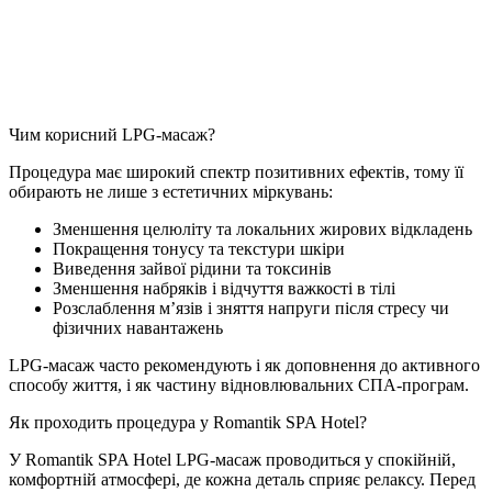
Чим корисний LPG-масаж?
Процедура має широкий спектр позитивних ефектів, тому її
обирають не лише з естетичних міркувань:
Зменшення целюліту та локальних жирових відкладень
Покращення тонусу та текстури шкіри
Виведення зайвої рідини та токсинів
Зменшення набряків і відчуття важкості в тілі
Розслаблення м’язів і зняття напруги після стресу чи
фізичних навантажень
LPG-масаж часто рекомендують і як доповнення до активного
способу життя, і як частину відновлювальних СПА-програм.
Як проходить процедура у Romantik SPA Hotel?
У Romantik SPA Hotel LPG-масаж проводиться у спокійній,
комфортній атмосфері, де кожна деталь сприяє релаксу. Перед