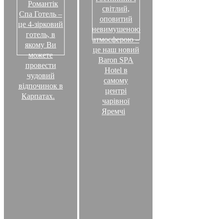
Романтік
світлий,
Спа Готель –
оповитий
це 4-зірковий
невимушеною
готель, в
атмосферою –
якому Ви
це наш новий
можете
Baron SPA
провести
Hotel в
чудовий
самому
відпочинок в
центрі
Карпатах.
чарівної
Яремчі