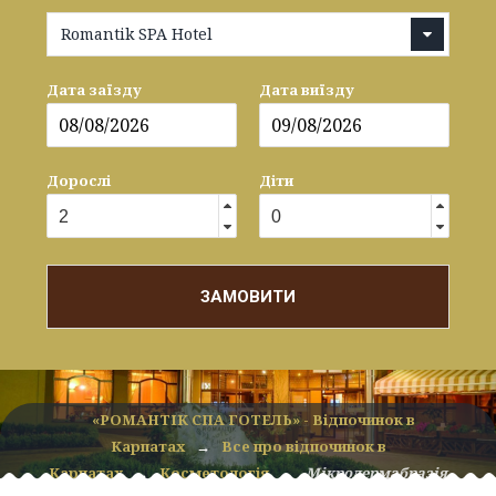
Romantik SPA Hotel
Дата заїзду
Дата виїзду
Дорослі
Діти
ЗАМОВИТИ
«РОМАНТІК СПА ГОТЕЛЬ» - Відпочинок в
Карпатах
→
Все про відпочинок в
Карпатах
→
Косметологія
→
Мікродермабразія