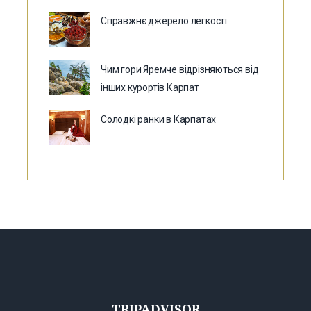
Справжнє джерело легкості
Чим гори Яремче відрізняються від
інших курортів Карпат
Солодкі ранки в Карпатах
TRIPADVISOR