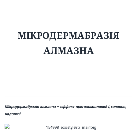
алмазна
МІКРОДЕРМАБРАЗІЯ
АЛМАЗНА
Мікродермабразія алмазна – еффект приголомшливий і, головне,
надовго!