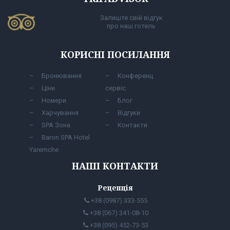
Залиште свій відгук
про наш готель
КОРИСНІ ПОСИЛАННЯ
Бронювання
Конференц
Ціни
сервіс
Номери
Блог
Харчування
Відгуки
SPA Зона
Контакти
Baron SPA Hotel
Yaremche
НАШІ КОНТАКТИ
Рецепція
+38 (0987) 333-555
+38 (067) 341-08-10
+38 (095) 452-73-53