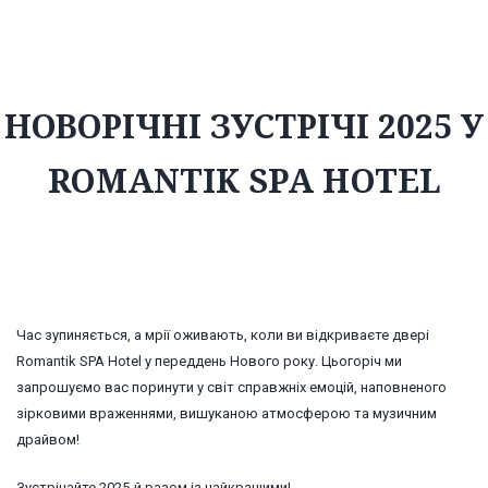
Romantik SPA Hotel
НОВОРІЧНІ ЗУСТРІЧІ 2025 У
ROMANTIK SPA HOTEL
Час зупиняється, а мрії оживають, коли ви відкриваєте двері
Romantik SPA Hotel у переддень Нового року. Цьогоріч ми
запрошуємо вас поринути у світ справжніх емоцій, наповненого
зірковими враженнями, вишуканою атмосферою та музичним
драйвом!
Зустрічайте 2025-й разом із найкращими!