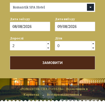
Romantik SPA Hotel
Дата заїзду
Дата виїзду
Дорослі
Діти
ЗАМОВИТИ
«РОМАНТІК СПА ГОТЕЛЬ» - Відпочинок в
Карпатах
→
Все про відпочинок в
Карпатах
→
Uncategorized
→
Новорічні зустрічі 2025 у