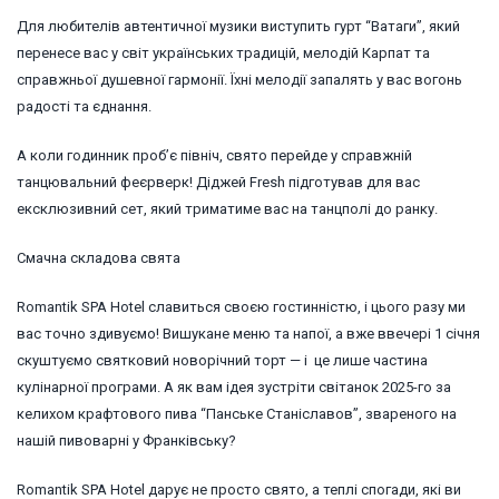
Для любителів автентичної музики виступить гурт “Ватаги”, який
перенесе вас у світ українських традицій, мелодій Карпат та
справжньої душевної гармонії. Їхні мелодії запалять у вас вогонь
радості та єднання.
А коли годинник проб’є північ, свято перейде у справжній
танцювальний феєрверк! Діджей Fresh підготував для вас
ексклюзивний сет, який триматиме вас на танцполі до ранку.
Смачна складова свята
Romantik SPA Hotel славиться своєю гостинністю, і цього разу ми
вас точно здивуємо! Вишукане меню та напої, а вже ввечері 1 січня
скуштуємо святковий новорічний торт — і це лише частина
кулінарної програми. А як вам ідея зустріти світанок 2025-го за
келихом крафтового пива “Панське Станіславов”, звареного на
нашій пивоварні у Франківську?
Romantik SPA Hotel дарує не просто свято, а теплі спогади, які ви