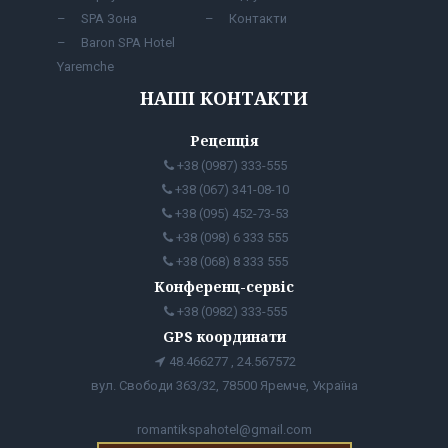
SPA Зона
Контакти
Baron SPA Hotel
Yaremche
НАШІ КОНТАКТИ
Рецепція
+38 (0987) 333-555
+38 (067) 341-08-10
+38 (095) 452-73-53
+38 (098) 6 333 555
+38 (068) 8 333 555
Конференц-сервіс
+38 (0982) 333-555
GPS координати
48.466277 , 24.567572
вул. Свободи 363/32, 78500 Яремче, Україна
romantikspahotel@gmail.com