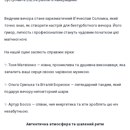
Ведучим вечора стане харизматичний В’ячеслав Соломка, який
точно знає, як створити настрій для безтурботного вечора. Його
гумор, легкість і професіоналізм стануть чудовим початком цієї
магічної ночі.
На нашій сцені засяють справжні зірки:
✨ Тоня Матвієнко — ніжна, прониклива та душевна виконавиця, яка
запалить ваші серця своєю чарівною музикою.
✨ Ольга Сумська та Віталій Борисюк — легендарний тандем, який
подарує вечору неповторний шарм.
✨ Артур Боссо — співак, чия енергетика та хіти зроблять цю ніч
незабутньою.
Автентична атмосфера та шалений ритм