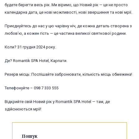
будете берегти весь рік. Ми віримо, що Новий рік — це не просто
календарна дата, це нові можливості, нові звершення та нові мрії.
Приєднуйтесь до нас у цю чарівну ніч, де кожна деталь створена з
любов’ю, а кожен гість — це частина великої святкової родини.
Коли? 31 грудня 2024 року.
Де? Romantik SPA Hotel, Карпати.
Резерв місць: Поспішайте забронювати, кількість місць обмежена!
Телефонуйте – 098 7 333 555
Відкрийте свій Новий рік у Romantik SPA Hotel — там, де
здійснюються мрії!
Пошук