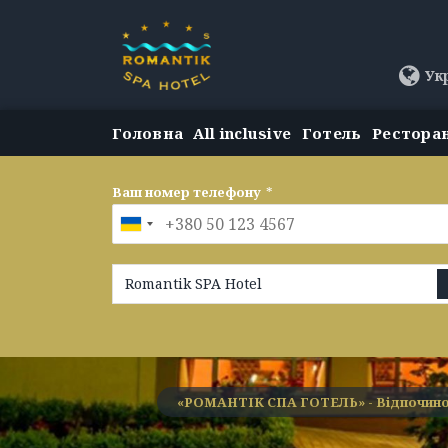
Ук
Головна
All inclusive
Готель
Рестора
Ваш номер телефону
*
Romantik SPA Hotel
«РОМАНТІК СПА ГОТЕЛЬ» - Відпочино