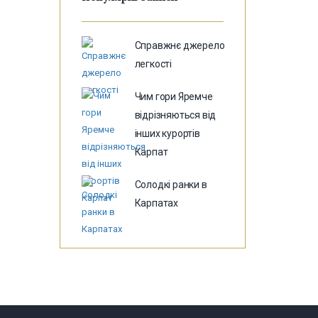
Справжнє джерело
легкості
Чим гори Яремче
відрізняються від
інших курортів
Карпат
Солодкі ранки в
Карпатах