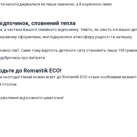
діти насолоджувалися не лише смачною, а й корисною їжею.
відпочинок, сповнений тепла
а, а частина вашого сімейного відпочинку. Уявіть, як сяють очі вашої ди
 яскравому оформленні, яке підкреслює атмосферу радості та затишку.
жної сім’ї. Саме тому вартість дитячого сету становить лише 195 гриве
турбуючись про витрати.
одьте до Romantik ECO!
 сьогодні! Нехай кожен візит до Romantik ECO стане особливим момент
м столом.
адоволення від кожного шматочка!