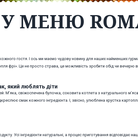
У МЕНЮ ROM
кожного гостя. І ось ми маємо чудову новину для наших найменших гурма
опля фрі». Це не просто страва, це можливість зробити обід чи вечерю 
к, який люблять діти
й. М’яка, свіжоспечена булочка, соковита котлета з натурального м’яса
дкреслює смак кожного інгредієнта. І, звісно, улюблена хрустка картопл
дукту. Усі інгредієнти натуральні, а процес приготування відповідає на