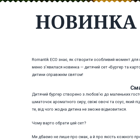
НОВИНКА 
Romantik ECO знає, як створити особливий момент для 
меню з’явилася новинка — дитячий сет «Бургер та карт
дитини справжнім святом!
Сма
Дитячий бургер створено з любов’ю до маленьких госте
шматочок ароматного сиру, свіжі овочі та соус, який пі
те, від чого жодна дитина не зможе відмовитися.
Чому варто обрати цей сет?
Ми дбаємо не лише про смак, а й про якість кожного про