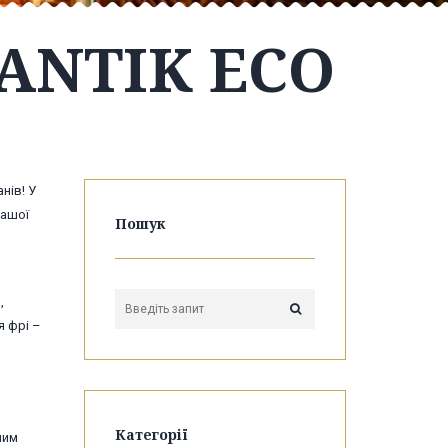
ANTIK ECO
нів! У
вашої
Пошук
,
я фрі –
Категорії
шим