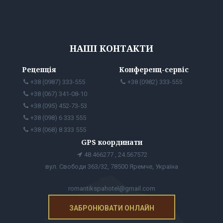
НАШІ КОНТАКТИ
Рецепція
Конференц-сервіс
+38 (0987) 333-555
+38 (0982) 333-555
+38 (067) 341-08-10
+38 (095) 452-73-53
+38 (098) 6 333 555
+38 (068) 8 333 555
GPS координати
48.466277 , 24.567572
вул. Свободи 363/32, 78500 Яремче, Україна
romantikspahotel@gmail.com
ЗАБРОНЮВАТИ ОНЛАЙН