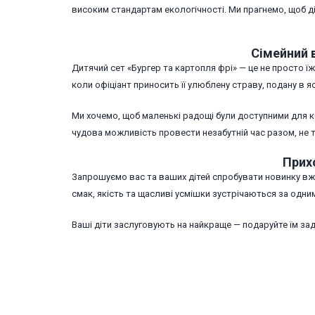
високим стандартам екологічності. Ми прагнемо, щоб 
Сімейний 
Дитячий сет «Бургер та картопля фрі» — це не просто їж
коли офіціант приносить її улюблену страву, подану в
Ми хочемо, щоб маленькі радощі були доступними для ко
чудова можливість провести незабутній час разом, не 
Прих
Запрошуємо вас та ваших дітей спробувати новинку вже
смак, якість та щасливі усмішки зустрічаються за одни
Ваші діти заслуговують на найкраще — подаруйте їм з