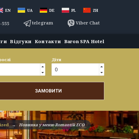
EN
UA
DE
PL
ZH
telegram
Viber Chat
3-555
уги
Відгуки
Контакти
Baron SPA Hotel
рослі
Діти
ЗАМОВИТИ
ized
→
Новинка у меню Romantik ECO