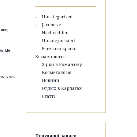
Uncategorized
Jaremcze
тини,
Nachrichten
Unkategorisiert
Естетика краси.
нь. Це
Косметологія
Зірки в Романтіку
Косметологія
ом, коли
Новини
Отдых в Карпатах
Статті
Популярні записи