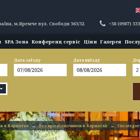
раїна, м.Яремче вул. Свободи 363/32
+38 (0987) 33
н
SPA Зона
Конференц сервіс
Ціни
Галерея
Посл
Дата заїзду
Дата виїзду
До
к в Карпатах
→
Все про відпочинок в Карпатах
→
Uncategor