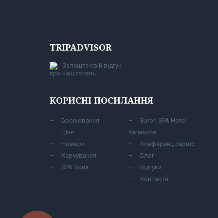
TRIPADVISOR
Залиште свій відгук
про наш готель
КОРИСНІ ПОСИЛАННЯ
Бронювання
Baron SPA Hotel
Ціни
Yaremche
Номери
Конференц сервіс
Харчування
Блог
SPA Зона
Відгуки
Контакти