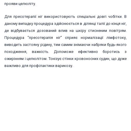
прояви целюліту.
Для пресотерапії ніг використовують спеціальні довгі чобітки. В
даному випадку процедура здійснюється в ділянці талії до кінця ніг,
де відбувається дозований влив на шкіру стисненим повітрям.
Процедура “пресотерапія ніг” сприяє нормалізації лімфотоку,
виводить застояну рідину, тим самим знімаючи набряки будь-якого
походження, важкість. Допоможе ефективно боротись з
ожирінням і целюлітом. Тонізує стінки кровоносних судин, що дуже
важливо для профілактики варикозу.