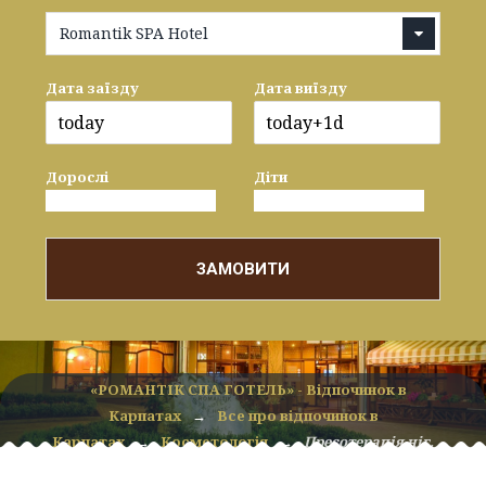
Romantik SPA Hotel
Дата заїзду
Дата виїзду
Дорослі
Діти
ЗАМОВИТИ
«РОМАНТІК СПА ГОТЕЛЬ» - Відпочинок в
Карпатах
→
Все про відпочинок в
Карпатах
→
Косметологія
→
Пресотерапія ніг.
Пресотерапія рук