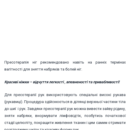
Пресотерапія ніг рекомендовано навіть на ранніх термінах
вагітності для зняття набряків та болей ніг.
Красиві ніжки – відчуття легкості , впевненості та привабливості!
Для пресотерапії рук використовують спеціальні високі рукава
(рукавиці). Процедура здійснюється в ділянці верхньої частини тіла
до шиї і рук. Завдяки пресотерапії рук можна вивести зайву рідину,
зняти набряки, внормувати лімфовідтік, позбутись початкової
стадії целюліту, покращити живлення тканин і цим самим отримати
розгладжену шкіру та красиву форму рук.