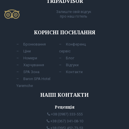
TRIPADVISOR
Залиште свій відгук
про наш готель
КОРИСНІ ПОСИЛАННЯ
Бронювання
Конференц
Ціни
сервіс
Номери
Блог
Харчування
Відгуки
SPA Зона
Контакти
Baron SPA Hotel
Yaremche
НАШІ КОНТАКТИ
Рецепція
+38 (0987) 333-555
+38 (067) 341-08-10
+38 (095) 452-73-53