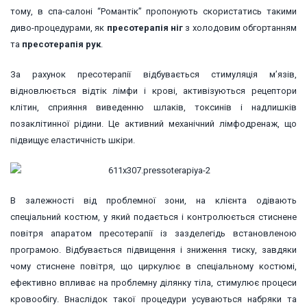
тому, в спа-салоні “Романтік” пропонують скористатись такими
диво-процедурами, як
пресотерапія ніг
з холодовим обгортанням
та
пресотерапія рук
.
За рахунок пресотерапії відбувається стимуляція м’язів,
відновлюється відтік лімфи і крові, активізуються рецептори
клітин, сприяння виведенню шлаків, токсинів і надлишків
позаклітинної рідини. Це активний механічний лімфодренаж, що
підвищує еластичність шкіри.
В залежності від проблемної зони, на клієнта одівають
спеціальний костюм, у який подається і контролюється стиснене
повітря апаратом пресотерапії із зазделегідь встановленою
програмою. Відбувається підвищення і зниження тиску, завдяки
чому стиснене повітря, що циркулює в спеціальному костюмі,
ефективно впливає на проблемну ділянку тіла, стимулює процеси
кровообігу. Внаслідок такої процедури усуваються набряки та