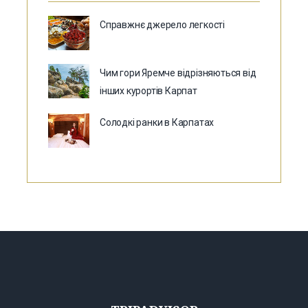
Справжнє джерело легкості
Чим гори Яремче відрізняються від
інших курортів Карпат
Солодкі ранки в Карпатах