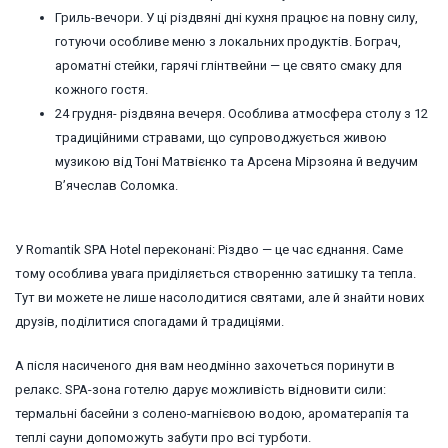
Гриль-вечори. У ці різдвяні дні кухня працює на повну силу,
готуючи особливе меню з локальних продуктів. Бограч,
ароматні стейки, гарячі глінтвейни — це свято смаку для
кожного гостя.
24 грудня- різдвяна вечеря. Особлива атмосфера столу з 12
традиційними стравами, що супроводжується живою
музикою від Тоні Матвієнко та Арсена Мірзояна й ведучим
Вʼячеслав Соломка.
У Romantik SPA Hotel переконані: Різдво — це час єднання. Саме
тому особлива увага приділяється створенню затишку та тепла.
Тут ви можете не лише насолодитися святами, але й знайти нових
друзів, поділитися спогадами й традиціями.
А після насиченого дня вам неодмінно захочеться поринути в
релакс. SPA-зона готелю дарує можливість відновити сили:
термальні басейни з солено-магнієвою водою, ароматерапія та
теплі сауни допоможуть забути про всі турботи.