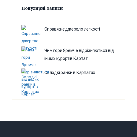
Популярні записи
Справжнє джерело легкості
Чим гори Яремче відрізняються від
інших курортів Карпат
Солодкі ранки в Карпатах