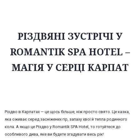
Romantik SPA Hotel – магія у серці Карпат
РІЗДВЯНІ ЗУСТРІЧІ У
ROMANTIK SPA HOTEL –
МАГІЯ У СЕРЦІ КАРПАТ
Різдво в Карпатах — це щось більше, ніж просто свято. Це казка,
яка оживає серед засніжених гір, запаху хвої й тепла родинного
кола. А якщо це Різдво у Romantik SPA Hotel, то готуйтеся до
особливого дива, яке ви будете згадувати весь рік!