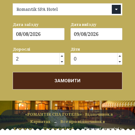
Romantik SPA Hotel
Дата заїзду
Дата виїзду
Дорослі
Діти
ЗАМОВИТИ
«РОМАНТІК СПА ГОТЕЛЬ» - Відпочинок в
Карпатах
→
Все про відпочинок в
Карпатах
→
Uncategorized
→
Різдвяні зустрічі у