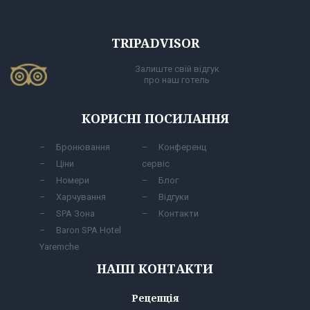
TRIPADVISOR
Залиште свій відгук
про наш готель
КОРИСНІ ПОСИЛАННЯ
Бронювання
Конференц
Ціни
сервіс
Номери
Блог
Харчування
Відгуки
SPA Зона
Контакти
Baron SPA Hotel
Yaremche
НАШІ КОНТАКТИ
Рецепція