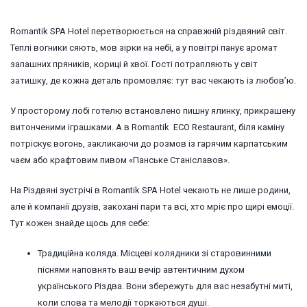
Romantik SPA Hotel перетворюється на справжній різдвяний світ.
Теплі вогники сяють, мов зірки на небі, а у повітрі панує аромат
запашних пряників, кориці й хвої. Гості потрапляють у світ
затишку, де кожна деталь промовляє: тут вас чекають із любов’ю.
У просторому лобі готелю встановлено пишну ялинку, прикрашену
витонченими іграшками. А в Romantik ECO Restaurant, біля каміну
потріскує вогонь, закликаючи до розмов із гарячим карпатським
чаєм або крафтовим пивом «Панське Станіславов».
На Різдвяні зустрічі в Romantik SPA Hotel чекають не лише родини,
але й компанії друзів, закохані пари та всі, хто мріє про щирі емоції.
Тут кожен знайде щось для себе:
Традиційна коляда. Місцеві колядники зі старовинними
піснями наповнять ваш вечір автентичним духом
українського Різдва. Вони збережуть для вас незабутні миті,
коли слова та мелодії торкаються душі.