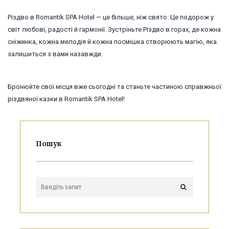
Різдво в Romantik SPA Hotel — це більше, ніж свято. Це подорож у
світ любові, радості й гармонії. Зустріньте Різдво в горах, де кожна
сніжинка, кожна мелодія й кожна посмішка створюють магію, яка
залишиться з вами назавжди.
Бронюйте свої місця вже сьогодні та станьте частиною справжньої
різдвяної казки в Romantik SPA Hotel!
Пошук