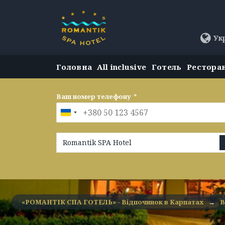
Ук
Головна
All inclusive
Готель
Рестора
Ваш номер телефону
*
Romantik SPA Hotel
«РОМАНТІК СПА ГОТЕЛЬ» - Відпочинок в Карпатах
→
В