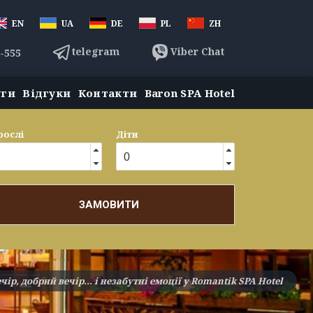
EN
UA
DE
PL
ZH
telegram
Viber Chat
3-555
уги
Відгуки
Контакти
Baron SPA Hotel
рослі
Діти
ЗАМОВИТИ
ір, добрий вечір… і незабутні емоції у Romantik SPA Hotel