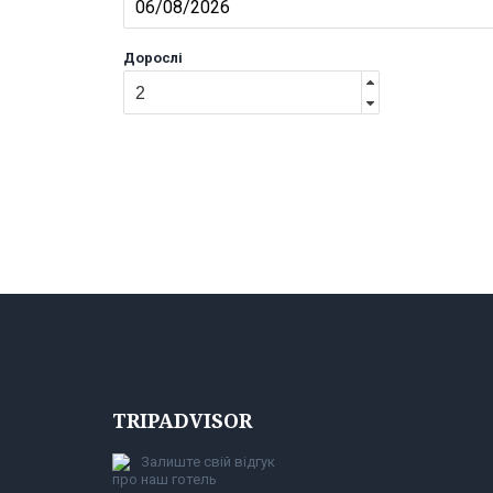
Дорослі
TRIPADVISOR
Залиште свій відгук
про наш готель