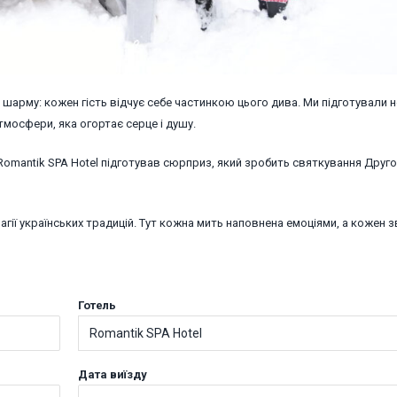
 шарму: кожен гість відчує себе частинкою цього дива. Ми підготували н
атмосфери, яка огортає серце і душу.
 Romantik SPA Hotel підготував сюрприз, який зробить святкування Друг
гії українських традицій. Тут кожна мить наповнена емоціями, а кожен з
Готель
Romantik SPA Hotel
Дата виїзду