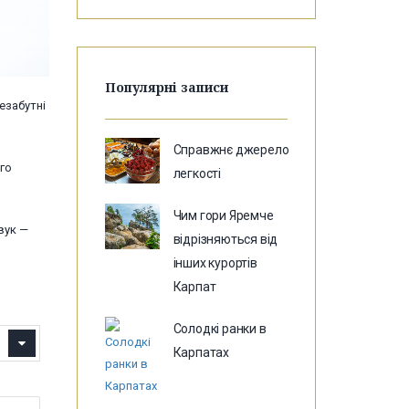
Популярні записи
езабутні
Справжнє джерело
ого
легкості
Чим гори Яремче
вук —
відрізняються від
інших курортів
Карпат
Солодкі ранки в
Карпатах