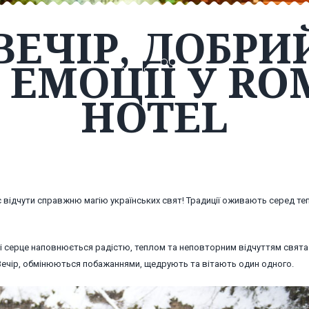
ЕЧІР, ДОБРИЙ
 ЕМОЦІЇ У RO
HOTEL
с відчути справжню магію українських свят! Традиції оживають серед те
 і серце наповнюється радістю, теплом та неповторним відчуттям свята.
й Вечір, обмінюються побажаннями, щедрують та вітають один одного.