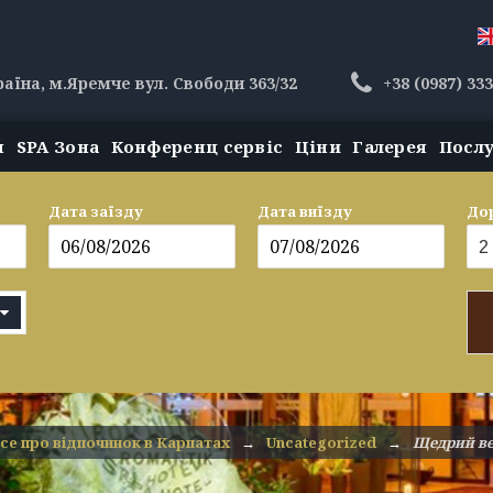
раїна, м.Яремче вул. Свободи 363/32
+38 (0987) 33
н
SPA Зона
Конференц сервіс
Ціни
Галерея
Посл
Дата заїзду
Дата виїзду
До
се про відпочинок в Карпатах
→
Uncategorized
→
Щедрий веч