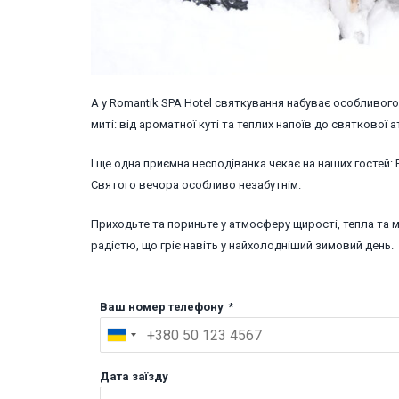
А у Romantik SPA Hotel святкування набуває особливого
миті: від ароматної куті та теплих напоїв до святкової 
І ще одна приємна несподіванка чекає на наших гостей:
Святого вечора особливо незабутнім.
Приходьте та пориньте у атмосферу щирості, тепла та ма
радістю, що гріє навіть у найхолодніший зимовий день.
Ваш номер телефону
*
Дата заїзду