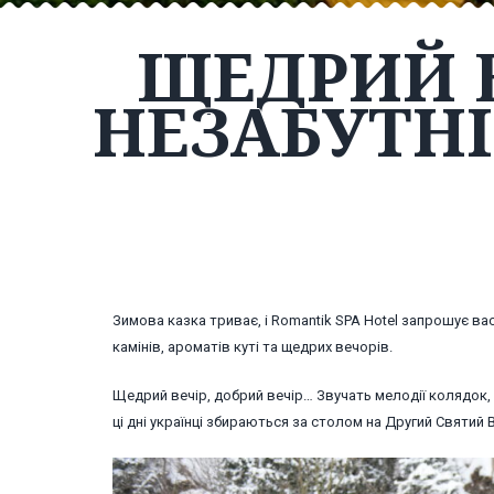
ЩЕДРИЙ В
НЕЗАБУТНІ
Зимова казка триває, і Romantik SPA Hotel запрошує ва
камінів, ароматів куті та щедрих вечорів.
Щедрий вечір, добрий вечір… Звучать мелодії колядок,
ці дні українці збираються за столом на Другий Святи