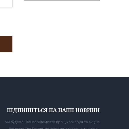
ПІДПИШІТЬСЯ НА НАШІ НОВИНИ
Ми будемо Вам повідомляти про цікаві події та акції в
Романик Спа Готель не частіше ніж раз на тиждень.