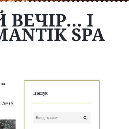
 ВЕЧІР… І
MANTIK SPA
пла
Пошук
 Саме у