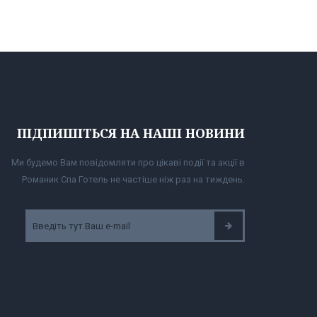
ПІДПИШІТЬСЯ НА НАШІ НОВИНИ
Ми будемо Вам повідомляти про цікаві події та акції в
Романик Спа Готель не частіше ніж раз на тиждень.