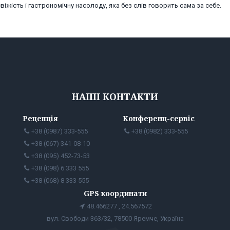
віжість і гастрономічну насолоду, яка без слів говорить сама за себе.
НАШІ КОНТАКТИ
Рецепція
Конференц-сервіс
+38 (0987) 333-555
+38 (0982) 333-555
+38 (067) 341-08-10
+38 (095) 452-73-53
+38 (098) 6 333 555
+38 (068) 8 333 555
GPS координати
48.466277 , 24.567572
вул. Свободи 363/32, 78500 Яремче, Україна