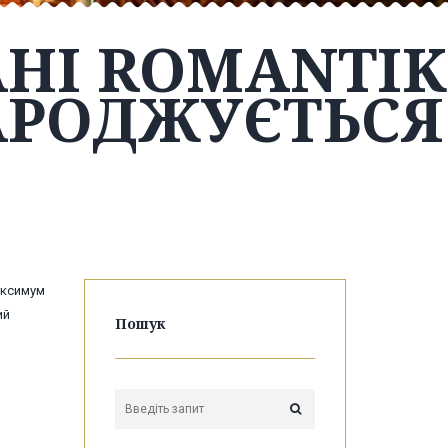
АНІ ROMANTIK
АРОДЖУЄТЬСЯ
максимум
ий
Пошук