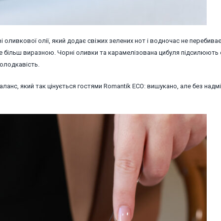
і оливкової олії, який додає свіжих зелених нот і водночас не перебива
ї ще більш виразною. Чорні оливки та карамелізована цибуля підсилюють
солодкавість.
анс, який так цінується гостями Romantik ECO: вишукано, але без надм