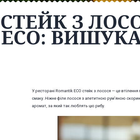
СТЕЙК З ЛОС
ECO: ВИШУК
У ресторані Romantik ECO стейк з лосося — це втілення 
смаку. Ніжне філе лосося з апетитною рум’яною скорин
аромат, за який так люблять цю рибу.