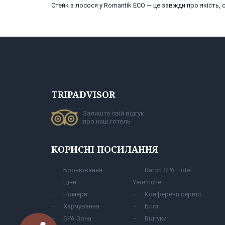
Стейк з лосося у Romantik ECO — це завжди про якість, с
TRIPADVISOR
Залиште свій відгук
про наш готель
КОРИСНІ ПОСИЛАННЯ
Бронювання
Baron SPA Hotel
Ціни
Yaremche
Номери
Конференц сервіс
Харчування
Блог
SPA Зона
Відгуки