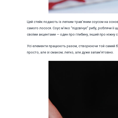
Цей стейк подають із легким трав’яним соусом на основ
самого лосося. Соус м’яко “підсвічує” рибу, роблячи ї
своїми акцентами — один про глибину, інший про ніжну 
Усі елементи працюють разом, створюючи той самий бал
просто, але зі смаком; легко, але дуже запам’ятовно.