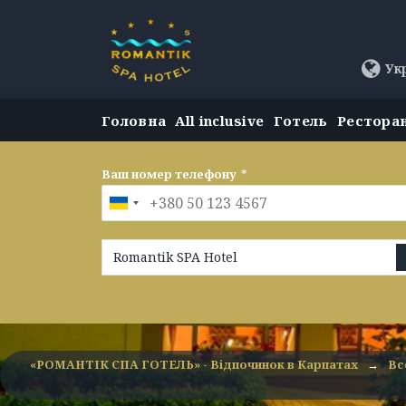
Ук
Головна
All inclusive
Готель
Рестора
Ваш номер телефону
*
Romantik SPA Hotel
«РОМАНТІК СПА ГОТЕЛЬ» - Відпочинок в Карпатах
→
Вс