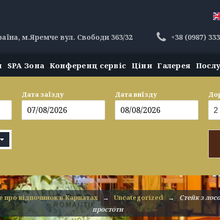
раїна, м.Яремче вул. Свободи 363/32
+38 (0987) 33
н
SPA Зона
Конференц сервіс
Ціни
Галерея
Посл
Дата заїзду
Дата виїзду
До
е про відпочинок в Карпатах
→
Uncategorized
→
Стейк з лос
простоти