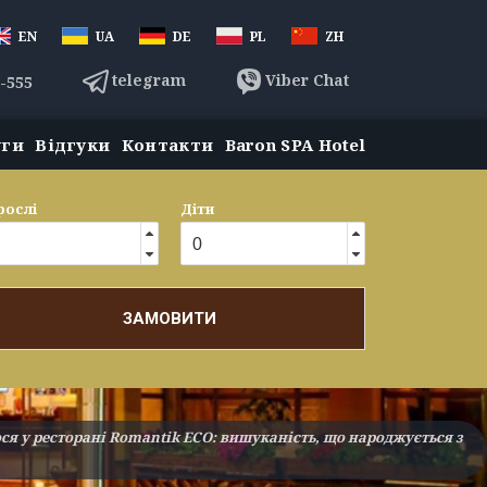
EN
UA
DE
PL
ZH
telegram
Viber Chat
3-555
уги
Відгуки
Контакти
Baron SPA Hotel
рослі
Діти
ЗАМОВИТИ
ося у ресторані Romantik ECO: вишуканість, що народжується з