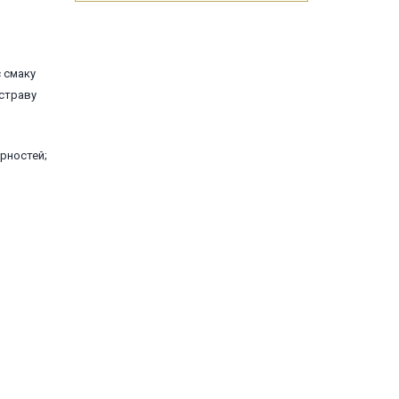
є смаку
 страву
ірностей;