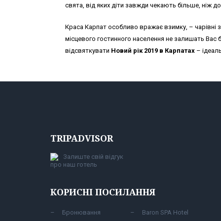
свята, від яких діти завжди чекають більше, ніж до
Краса Карпат особливо вражає взимку, – чарівні з
місцевого гостинного населення не залишать Вас 
відсвяткувати
Новий рік 2019 в Карпатах
– ідеальн
TRIPADVISOR
Залиште свій відгук
про наш готель
КОРИСНІ ПОСИЛАННЯ
Бронювання
Baron SPA Hotel