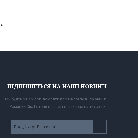
т
у,
ПІДПИШІТЬСЯ НА НАШІ НОВИНИ
Ми будемо Вам повідомляти про цікаві події та акції в
Романик Спа Готель не частіше ніж раз на тиждень.