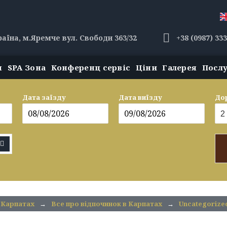
раїна, м.Яремче вул. Свободи 363/32
+38 (0987) 33
н
SPA Зона
Конференц сервіс
Ціни
Галерея
Посл
Дата заїзду
Дата виїзду
До
 Карпатах
→
Все про відпочинок в Карпатах
→
Uncategorize