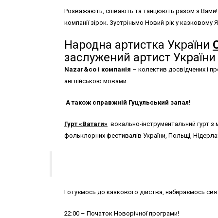
Розважають, співають та танцюють разом з Вами! Н
компанії зірок. Зустріньмо Новий рік у казковому
Народна артистка України
заслужений артист Україн
Nazar
&co
і
компанія
– колектив досвідчених і про
англійською мовами.
А також справжній Гуцульський запал!
Гурт «Ватаги»
вокально-інструментальний гурт з 
фольклорних фестивалів України, Польщі, Нідерлан
Готуємось до казкового дійства, набираємось св
22:00 – Початок Новорічної програми!