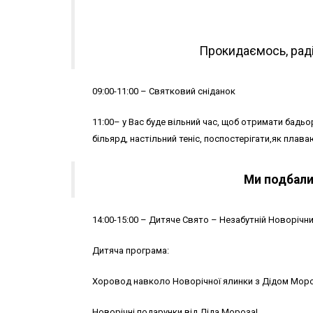
Прокидаємось, раді
09:00-11:00 – Святковий сніданок
11:00– у Вас буде вільний час, щоб отримати бадьор
більярд, настільний теніс, поспостерігати,як плава
Ми подбали
14:00-15:00 – Дитяче Свято – Незабутній Новорічни
Дитяча програма:
Хоровод навколо Новорічної ялинки з Дідом Моро
Новорічні подарунки від Діда Мороза!