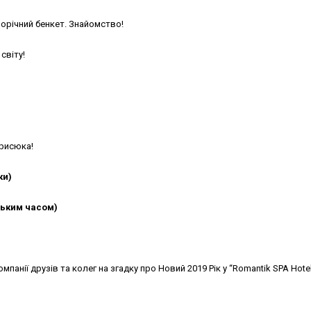
орічний бенкет. Знайомство!
 світу!
орисюка!
ки)
йським часом)
мпанії друзів та колег на згадку про Новий 2019 Рік у “Romantik SPA Hotel