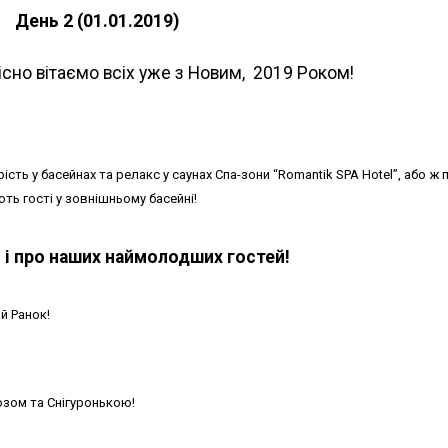
День 2 (01.01.2019)
сно вітаємо всіх уже з Новим, 2019 Роком!
ість у басейнах та релакс у саунах Спа-зони “Romantik SPA Hotel”, або ж 
ють гості у зовнішньому басейні!
 і про наших наймолодших гостей!
й Ранок!
зом та Снігуронькою!