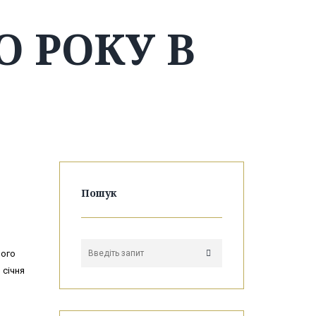
 РОКУ В
Пошук
його
 січня