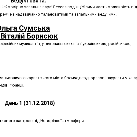
Ведучі свята:
еймовірно запальна пара! Весела подія цієї зими дасть можливість від
 Яремче з надзвичайно талановитими та запальними ведучими!
Ольга Сумська
и
Віталій Борисюк
фесійних музикантів, у виконанні яких пісні українською, російською,
мальовничого карпатського міста Яремче,неодноразові лауреати міжна
дів, Франції.
День 1 (31.12.2018)
яткового настрою від Новорічної атмосфери.