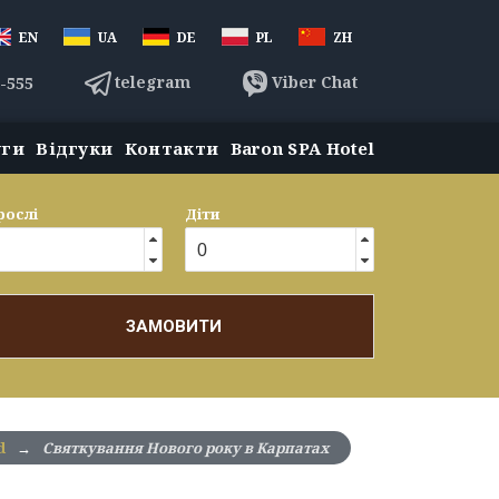
EN
UA
DE
PL
ZH
telegram
Viber Chat
3-555
уги
Відгуки
Контакти
Baron SPA Hotel
рослі
Діти
ЗАМОВИТИ
d
→
Святкування Нового року в Карпатах