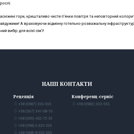
рослі.
асніжені гори, кришталево чисте п’янке повітря та неповторний колори
байдужими! А враховуючи відмінну готельно-розважальну інфраструктур
ий вибір для всієї сім’ї!
НАШІ КОНТАКТИ
Рецепція
Конференц-сервіс
+38 (0987) 333-555
+38 (0982) 333-555
+38 (067) 341-08-10
+38 (095) 452-73-53
+38 (098) 6 333 555
+38 (068) 8 333 555