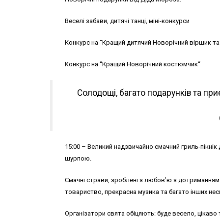
Веселі забави, дитячі танці, міні-конкурси
Конкурс на “Кращий дитячий Новорічний віршик та 
Конкурс на “Кращий Новорічний костюмчик“
Солодощі, багато подарунків та пр
15:00 – Великий надзвичайно смачний гриль-пікнік
шурпою.
Смачні страви, зроблені з любов’ю з дотриманням 
товариство, прекрасна музика та багато інших нес
Організатори свята обіцяють: буде весело, цікаво т