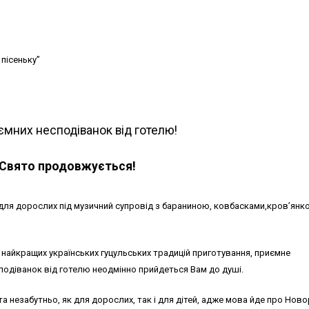
пісеньку”
иємних несподіванок від готелю!
Свято продовжується!
 для дорослих під музичний супровід з бараниною, ковбасками,кров’янк
найкращих українських гуцульських традицій приготування, приємне
подіванок від готелю неодмінно прийдеться Вам до душі.
а незабутньо, як для дорослих, так і для дітей, адже мова йде про Ново