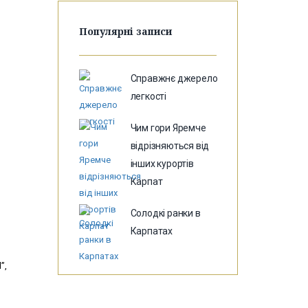
Популярні записи
Справжнє джерело
легкості
Чим гори Яремче
відрізняються від
інших курортів
Карпат
Солодкі ранки в
Карпатах
”,