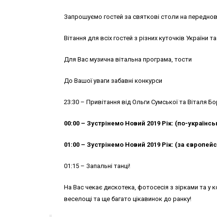
Запрошуємо гостей за святкові столи на переднов
Вітання для всіх гостей з різних куточків України та
Для Вас музична вітальна програма, тости
До Вашої уваги забавні конкурси
23:30 – Привітання від Ольги Сумської та Віталя Б
00:00 – Зустрінемо Новий 2019 Рік: (по-українсь
01:00 – Зустрінемо Новий 2019 Рік: (за європе
01:15 – Запальні танці!
На Вас чекає дискотека, фотосесія з зірками та у ко
веселощі та ще багато цікавинок до ранку!