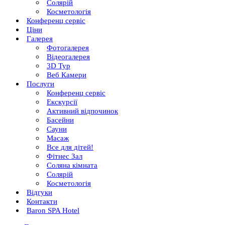
Солярій
Косметологія
Конференц сервіс
Ціни
Галерея
Фотогалерея
Відеогалерея
3D Тур
Веб Камери
Послуги
Конференц сервіс
Екскурсії
Активний відпочинок
Басейни
Сауни
Масаж
Все для дітей!
Фітнес Зал
Соляна кімната
Солярій
Косметологія
Відгуки
Контакти
Baron SPA Hotel