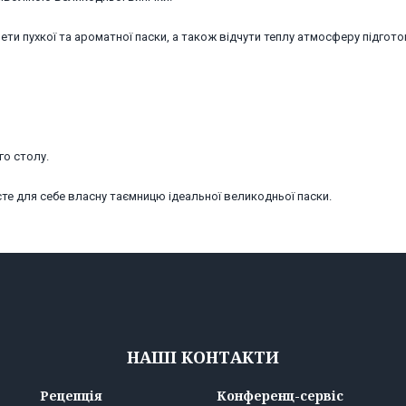
рети пухкої та ароматної паски, а також відчути теплу атмосферу підгот
го столу.
иєте для себе власну таємницю ідеальної великодньої паски.
НАШІ КОНТАКТИ
Рецепція
Конференц-сервіс