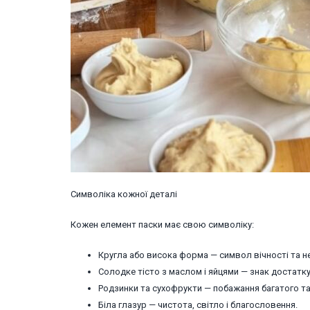
Символіка кожної деталі
Кожен елемент паски має свою символіку:
Кругла або висока форма — символ вічності та не
Солодке тісто з маслом і яйцями — знак достатку
Родзинки та сухофрукти — побажання багатого т
Біла глазур — чистота, світло і благословення.