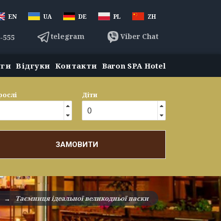
EN
UA
DE
PL
ZH
telegram
Viber Chat
3-555
уги
Відгуки
Контакти
Baron SPA Hotel
рослі
Діти
ЗАМОВИТИ
→
Таємниця ідеальної великодньої паски