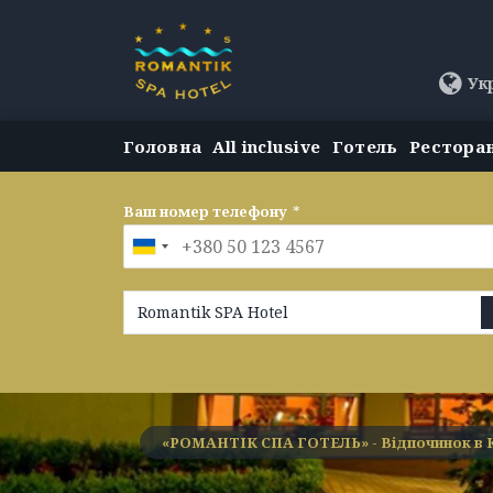
Ук
Головна
All inclusive
Готель
Рестора
Ваш номер телефону
*
Romantik SPA Hotel
«РОМАНТІК СПА ГОТЕЛЬ» - Відпочинок в 