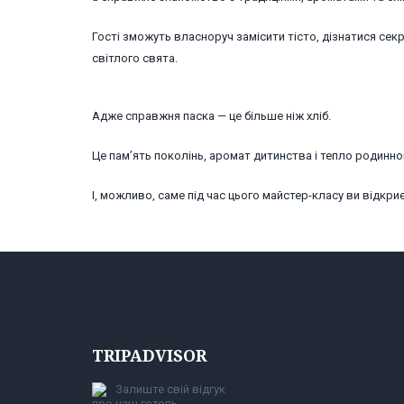
Гості зможуть власноруч замісити тісто, дізнатися сек
світлого свята.
Адже справжня паска — це більше ніж хліб.
Це пам’ять поколінь, аромат дитинства і тепло родинно
І, можливо, саме під час цього майстер-класу ви відкр
TRIPADVISOR
Залиште свій відгук
про наш готель