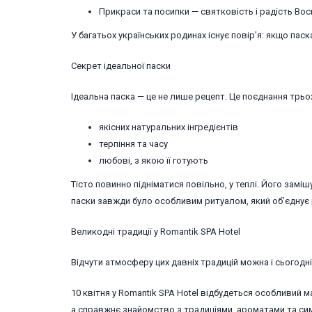
Прикраси та посипки — святковість і радість Вос
У багатьох українських родинах існує повір’я: якщо па
Секрет ідеальної паски
Ідеальна паска — це не лише рецепт. Це поєднання трьо
якісних натуральних інгредієнтів
терпіння та часу
любові, з якою її готують
Тісто повинно підніматися повільно, у теплі. Його замі
паски завжди було особливим ритуалом, який об’єднує 
Великодні традиції у Romantik SPA Hotel
Відчути атмосферу цих давніх традицій можна і сьогодні
10 квітня у Romantik SPA Hotel відбудеться особливий м
а справжнє знайомство з традиціями, ароматами та си