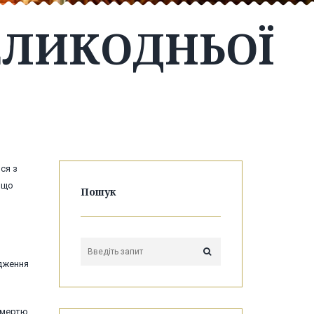
ЕЛИКОДНЬОЇ
ся з
 що
Пошук
одження
смертю