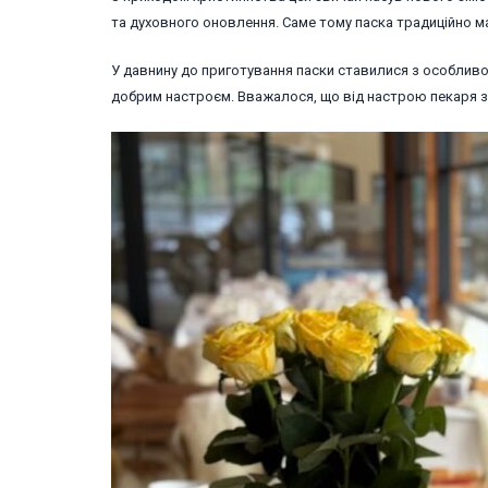
та духовного оновлення. Саме тому паска традиційно має
У давнину до приготування паски ставилися з особливою 
добрим настроєм. Вважалося, що від настрою пекаря з