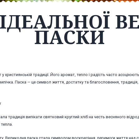
ІДЕАЛЬНОЇ В
ПАСКИ
у християнській традиції. Його аромат, тепло і радість часто асоціюють
ипічка. Паска — це символ життя, достатку та благословення, традиція,
у
ала традиція випікати святковий круглий хліб на честь весняного відр
 тепла.
сту. Великодня паска стала символом воскресіння, перемоги життя над 