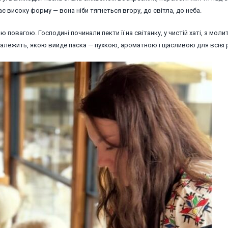
 високу форму — вона ніби тягнеться вгору, до світла, до неба.
повагою. Господині починали пекти її на світанку, у чистій хаті, з мол
алежить, якою вийде паска — пухкою, ароматною і щасливою для всієї 