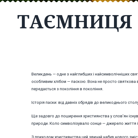
ТАЄМНИЦЯ 
Великдень — одне з найглибших і найсимволічніших свят 
особливим хлібом — паскою. Вона не просто святкова в
передається з покоління в покоління.
Історія паски: від давніх обрядів до великоднього стол
Ще задовго до поширення християнства у слов’ян існув
природи. Коло символізувало сонце — джерело життя і
З приходом християнства цей звичай набув нового змі