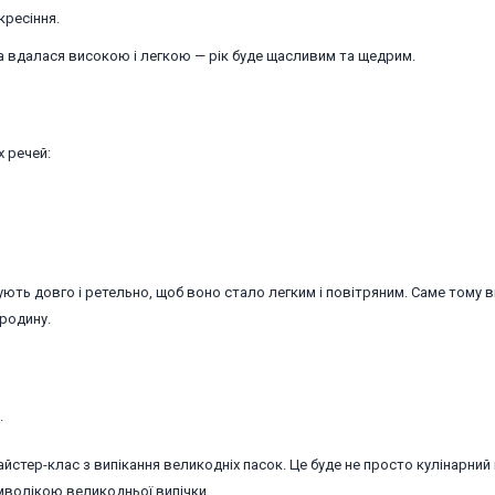
кресіння.
ска вдалася високою і легкою — рік буде щасливим та щедрим.
х речей:
шують довго і ретельно, щоб воно стало легким і повітряним. Саме тому 
родину.
.
айстер-клас з випікання великодніх пасок. Це буде не просто кулінарний
мволікою великодньої випічки.