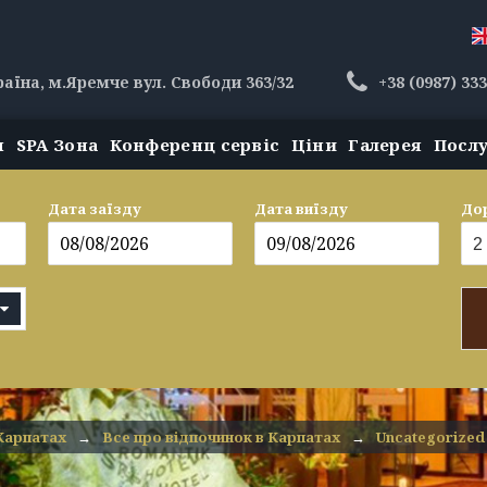
раїна, м.Яремче вул. Свободи 363/32
+38 (0987) 33
н
SPA Зона
Конференц сервіс
Ціни
Галерея
Посл
Дата заїзду
Дата виїзду
До
Карпатах
→
Все про відпочинок в Карпатах
→
Uncategorized