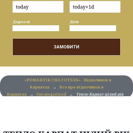
Дорослі
Діти
ЗАМОВИТИ
«РОМАНТІК СПА ГОТЕЛЬ» - Відпочинок в
Карпатах
→
Все про відпочинок в
Карпатах
→
Uncategorized
→
Тепло Карпат цілий рік