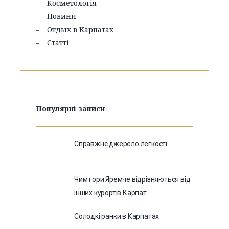
Косметологія
Новини
Отдых в Карпатах
Статті
Популярні записи
Справжнє джерело легкості
Чим гори Яремче відрізняються від
інших курортів Карпат
Солодкі ранки в Карпатах