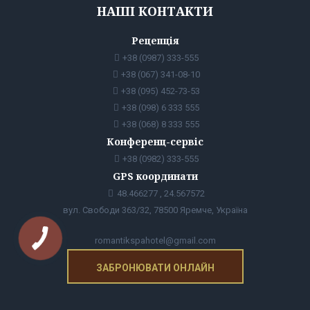
НАШІ КОНТАКТИ
Рецепція
+38 (0987) 333-555
+38 (067) 341-08-10
+38 (095) 452-73-53
+38 (098) 6 333 555
+38 (068) 8 333 555
Конференц-сервіс
+38 (0982) 333-555
GPS координати
48.466277 , 24.567572
вул. Свободи 363/32, 78500 Яремче, Україна
romantikspahotel@gmail.com
ЗАБРОНЮВАТИ ОНЛАЙН