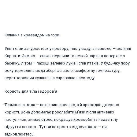
Купання з краєвидом на гори
Уявіть: ви занурюєтесь у прозору, теплу воду, а навколо — величні
Карпати. Зимою — сніжні вершини та легкий пар над поверхнею
басейну, літом — пахощі зелених луків і спів птахів. У будь-яку пору
року термальна вода зберігає свою комфортну температуру,
перетворюючи купання на справжню насолоду.
Користь для тіла і здоров’я
Термальна вода — це не лише релакс, а й природне джерело
користі. Вона допомагає розслабити м’язи після активних
прогулянок, знімає стрес, покращує кровообіг та надає тілу
відчуття легкості. Тут ви не просто відпочиваєте — ви
відновлюєтесь.