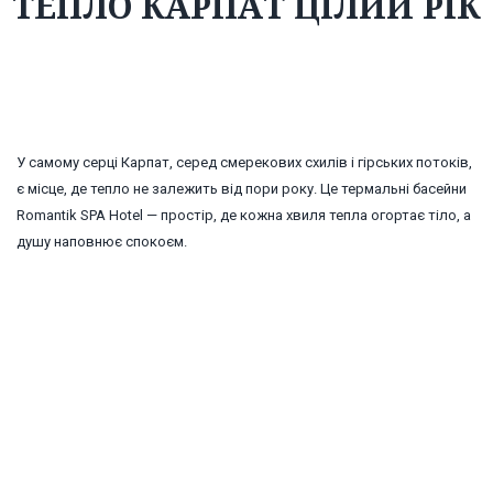
ТЕПЛО КАРПАТ ЦІЛИЙ РІК
У самому серці Карпат, серед смерекових схилів і гірських потоків,
є місце, де тепло не залежить від пори року. Це термальні басейни
Romantik SPA Hotel — простір, де кожна хвиля тепла огортає тіло, а
душу наповнює спокоєм.