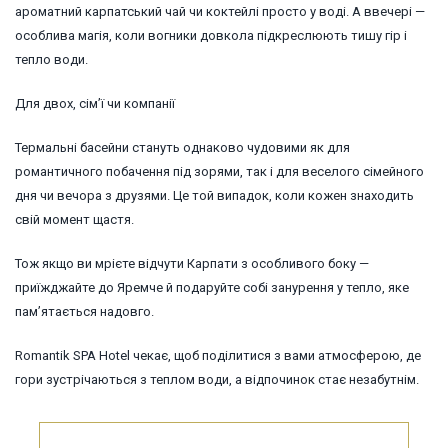
ароматний карпатський чай чи коктейлі просто у воді. А ввечері —
особлива магія, коли вогники довкола підкреслюють тишу гір і
тепло води.
Для двох, сім’ї чи компанії
Термальні басейни стануть однаково чудовими як для
романтичного побачення під зорями, так і для веселого сімейного
дня чи вечора з друзями. Це той випадок, коли кожен знаходить
свій момент щастя.
Тож якщо ви мрієте відчути Карпати з особливого боку —
приїжджайте до Яремче й подаруйте собі занурення у тепло, яке
пам’ятається надовго.
Romantik SPA Hotel чекає, щоб поділитися з вами атмосферою, де
гори зустрічаються з теплом води, а відпочинок стає незабутнім.