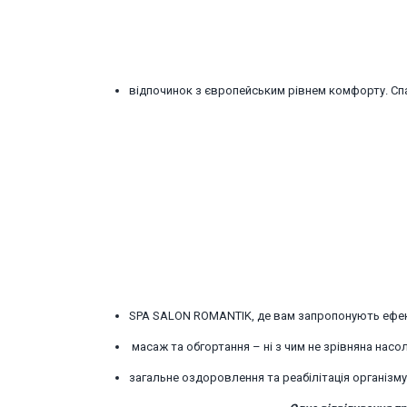
відпочинок з європейським рівнем комфорту. Спа
SPA SALON ROMANTIK, де вам запропонують ефект
масаж та обгортання – ні з чим не зрівняна насо
загальне оздоровлення та реабілітація організму