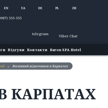
EN
UA
DE
PL
ZH
0987) 333-555
telegram
Viber Chat
уги
Відгуки
Контакти
Baron SPA Hotel
zed
→
Весняний відпочинок в Карпатах
В КАРПАТАХ