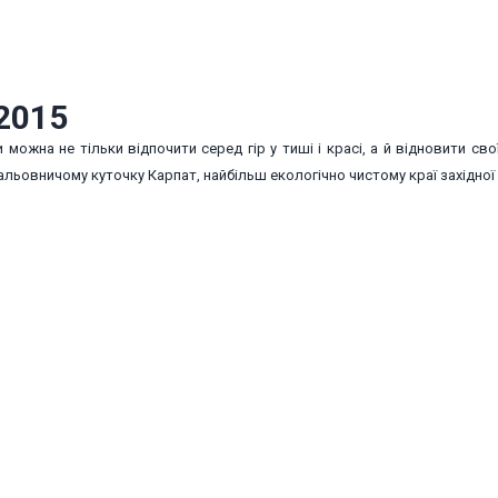
2015
можна не тільки відпочити серед гір у тиші і красі, а й відновити сво
альовничому куточку Карпат, найбільш екологічно чистому краї західної 