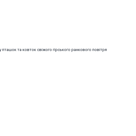
ву пташок та ковток свіжого гірського ранкового повітря