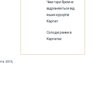
Чим гори Яремче
відрізняються від
інших курортів
Карпат
Солодкі ранки в
Карпатах
та 2015,