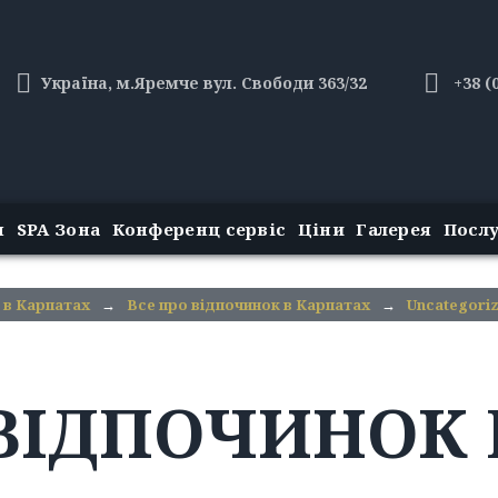
Україна, м.Яремче вул. Свободи 363/32
+38 (
н
SPA Зона
Конференц сервіс
Ціни
Галерея
Посл
 в Карпатах
→
Все про відпочинок в Карпатах
→
Uncategori
ВІДПОЧИНОК 