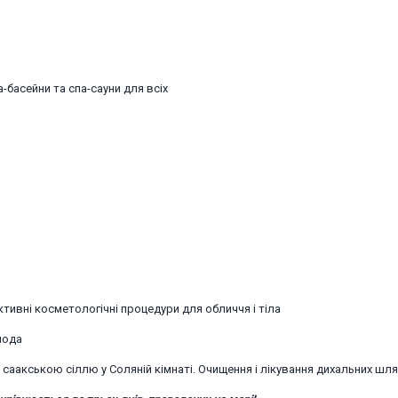
-басейни та спа-сауни для всіх
ивні косметологічні процедури для обличчя і тіла
лода
 саакською сіллю у Соляній кімнаті. Очищення і лікування дихальних шля