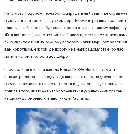
сповільнювати вашу подорож і додавати стресу.
Натомість, подорож через Житомир і далі на Львів — це справжнє
відкриття для тих, хто цінує комфорт. Ви мчите рівними трасами, і
здається, ніби колеса буквально ковзають по гладкому асфальту.
Жодних “халеп”, лише приємна поїздка з прекрасними краєвидами,
які відкриваються на кожному повороті. Такий маршрут здасться
вам коротшим, ніж той, де дороги не в найкращому стані, бо час
летить непомітно, коли все добре.
І ось, коли ви вже близько до Romantik SPA Hotel, навіть останні
кілометри дороги, які ведуть до нашого готелю, подарують вам
відчуття гармонії та спокою. Дорога від Львова — це справжній
приклад того, як можна насолоджуватися українськими трасами
на шляху до омріяного відпочинку в Карпатах.