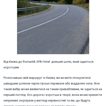
Від Києва до Romantik SPA Hotel: довший шлях, який здається
коротшим
Розпочавши свій маршрут із Києва, ви можете спокуситися
швидшим шляхом через гірські перевали або віддалені села. Але
такий вибір може виявитися не таким привабливим, як здається на
перший погляд. Хоч дорога і коротша в теорії, вона може принести
неприємні сюрпризи у вигляді нерівностей та ям, що будуть