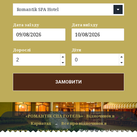
Romantik SPA Hotel
Дата заїзду
Дата виїзду
Дорослі
Діти
ЗАМОВИТИ
«РОМАНТІК СПА ГОТЕЛЬ» - Відпочинок в
Карпатах
→
Все про відпочинок в
Карпатах
→
Uncategorized
→
Відкрийте нові шляхи до