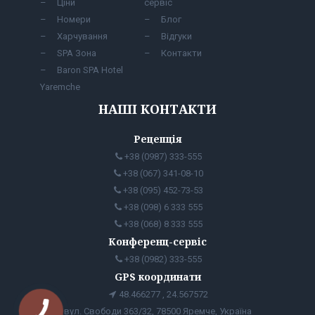
Ціни
сервіс
Номери
Блог
Харчування
Відгуки
SPA Зона
Контакти
Baron SPA Hotel
Yaremche
НАШІ КОНТАКТИ
Рецепція
+38 (0987) 333-555
+38 (067) 341-08-10
+38 (095) 452-73-53
+38 (098) 6 333 555
+38 (068) 8 333 555
Конференц-сервіс
+38 (0982) 333-555
GPS координати
48.466277 , 24.567572
вул. Свободи 363/32, 78500 Яремче, Україна