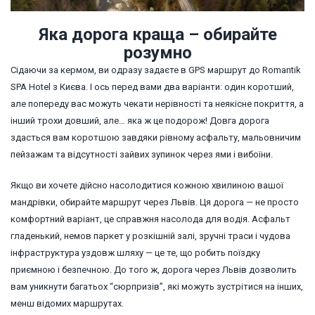
Яка дорога краща – обирайте
розумно
Сідаючи за кермом, ви одразу задаєте в GPS маршрут до Romantik
SPA Hotel з Києва. І ось перед вами два варіанти: один коротший,
але попереду вас можуть чекати нерівності та неякісне покриття, а
інший трохи довший, але… яка ж це подорож! Довга дорога
здасться вам коротшою завдяки рівному асфальту, мальовничим
пейзажам та відсутності зайвих зупинок через ями і вибоїни.
Якщо ви хочете дійсно насолодитися кожною хвилиною вашої
мандрівки, обирайте маршрут через Львів. Ця дорога — не просто
комфортний варіант, це справжня насолода для водія. Асфальт
гладенький, немов паркет у розкішній залі, зручні траси і чудова
інфраструктура уздовж шляху — це те, що робить поїздку
приємною і безпечною. До того ж, дорога через Львів дозволить
вам уникнути багатьох “сюрпризів”, які можуть зустрітися на інших,
менш відомих маршрутах.