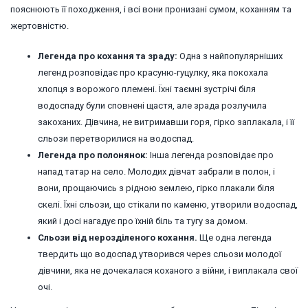
пояснюють її походження, і всі вони пронизані сумом, коханням та
жертовністю.
Легенда про кохання та зраду:
Одна з найпопулярніших
легенд розповідає про красуню-гуцулку, яка покохала
хлопця з ворожого племені. Їхні таємні зустрічі біля
водоспаду були сповнені щастя, але зрада розлучила
закоханих. Дівчина, не витримавши горя, гірко заплакала, і її
сльози перетворилися на водоспад.
Легенда про полонянок:
Інша легенда розповідає про
напад татар на село. Молодих дівчат забрали в полон, і
вони, прощаючись з рідною землею, гірко плакали біля
скелі. Їхні сльози, що стікали по каменю, утворили водоспад,
який і досі нагадує про їхній біль та тугу за домом.
Сльози від нерозділеного кохання.
Ще одна легенда
твердить що водоспад утворився через сльози молодої
дівчини, яка не дочекалася коханого з війни, і виплакала свої
очі.