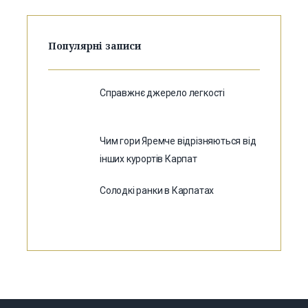
Популярні записи
Справжнє джерело легкості
Чим гори Яремче відрізняються від
інших курортів Карпат
Солодкі ранки в Карпатах