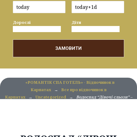
Дорослі
Діти
ЗАМОВИТИ
«РОМАНТІК СПА ГОТЕЛЬ» - Відпочинок в
Карпатах
→
Все про відпочинок в
Карпатах
→
Uncategorized
→
Водоспад “Дівочі сльози” –
легенда, краса та шепіт карпатської води