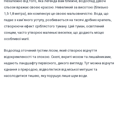
Незалежно від того, яка легенда вам ближче, водоспад Дівочі
сльози вражає своєю красою. Невеликий за висотою (близько
1,5-1,8 метра), він компенсує це своєю мальовничістю. Вода, що
падає з кам’яного уступу, розбивається на тисячі дрібних крапель,
створюючи ефект сріблястого туману. Цей туман, освітлений
сонцем, часто утворює маленькі веселки, що додають місцю
особливої магії.
Водоспад оточений густим лісом, який створює відчуття
відокремленості та спокою. Скелі, вкриті мохом та лишайниками,
надають ландшафту первісного, дикого вигляду. Тут можна відчути
єднання з природою, відволіктися від міської метушні та
насолодитися тишею, яку порушує лише шум води.