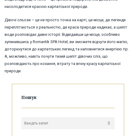
насолодитися красою карпатської природи.
Дівочі сльози – це не просто точка на карті, це місце, де легенди
переплітаються з реальністю, де краса природи надихає, а шепіт
води розповідає давні історії. Відвідавши це місце, особливо
зупинившись у Romantik SPA Hotel, ви зможете відчути його магію,
доторкнутися до карпатських легенд та наповнитися енергією гір.
А, можливо, навіть почути тихий шепіт дівочих сліз, що
розповідають про кохання, втрату та вічну красу карпатської
природи.
Пошук