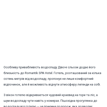
Особливу привабливість водоспаду Дівочі сльози додає його
близькість до Romantik SPA Hotel. Готель, розташований за кілька
сотень метрів від водоспаду, пропонує не лише комфортний
відпочинок, але й можливість відчути атмосферу легенди на собі.
З вікон готелю відкривається чудовий краєвид на гори та ліс, а
шум водоспаду чути навіть у номерах. Пішохідна прогулянка до
водоспаду від готелю – це приємна подорож, яка дозволяє