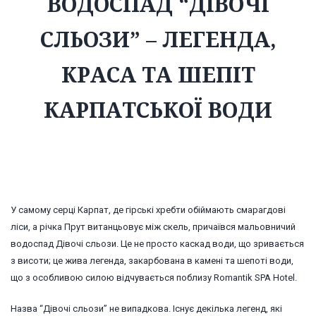
ВОДОСПАД “ДІВОЧІ
СЛЬОЗИ” – ЛЕГЕНДА,
КРАСА ТА ШЕПІТ
КАРПАТСЬКОЇ ВОДИ
У самому серці Карпат, де гірські хребти обіймають смарагдові
ліси, а річка Прут витанцьовує між скель, причаївся мальовничий
водоспад Дівочі сльози. Це не просто каскад води, що зривається
з висоти; це жива легенда, закарбована в камені та шепоті води,
що з особливою силою відчувається поблизу Romantik SPA Hotel.
Назва “Дівочі сльози” не випадкова. Існує декілька легенд, які