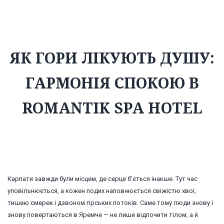
гармонія спокою в Romantik SPA Hotel
ЯК ГОРИ ЛІКУЮТЬ ДУШУ:
ГАРМОНІЯ СПОКОЮ В
ROMANTIK SPA HOTEL
Карпати завжди були місцем, де серце б’ється інакше. Тут час
уповільнюється, а кожен подих наповнюється свіжістю хвої,
тишею смерек і дзвоном гірських потоків. Саме тому люди знову і
знову повертаються в Яремче — не лише відпочити тілом, а й