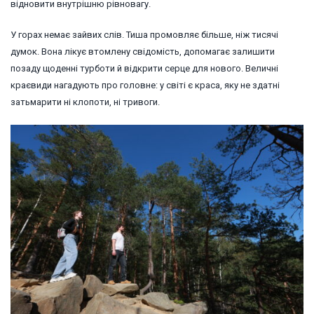
відновити внутрішню рівновагу.
У горах немає зайвих слів. Тиша промовляє більше, ніж тисячі
думок. Вона лікує втомлену свідомість, допомагає залишити
позаду щоденні турботи й відкрити серце для нового. Величні
краєвиди нагадують про головне: у світі є краса, яку не здатні
затьмарити ні клопоти, ні тривоги.