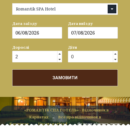
Romantik SPA Hotel
Дата заїзду
Дата виїзду
Дорослі
Діти
ЗАМОВИТИ
«РОМАНТІК СПА ГОТЕЛЬ» - Відпочинок в
Карпатах
→
Все про відпочинок в
Карпатах
→
Uncategorized
→
Як гори лікують душу: