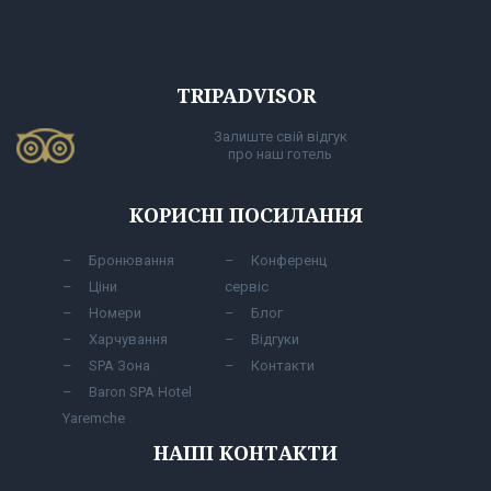
TRIPADVISOR
Залиште свій відгук
про наш готель
КОРИСНІ ПОСИЛАННЯ
Бронювання
Конференц
Ціни
сервіс
Номери
Блог
Харчування
Відгуки
SPA Зона
Контакти
Baron SPA Hotel
Yaremche
НАШІ КОНТАКТИ