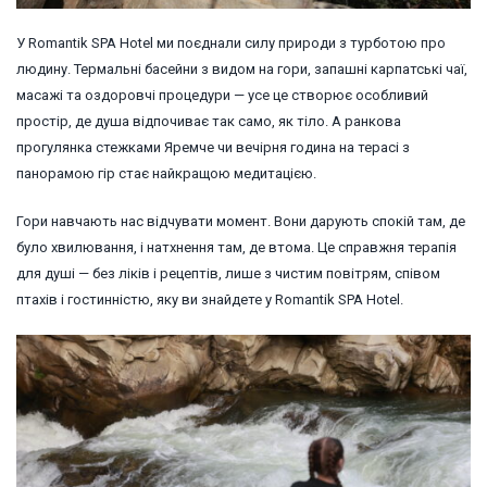
У Romantik SPA Hotel ми поєднали силу природи з турботою про
людину. Термальні басейни з видом на гори, запашні карпатські чаї,
масажі та оздоровчі процедури — усе це створює особливий
простір, де душа відпочиває так само, як тіло. А ранкова
прогулянка стежками Яремче чи вечірня година на терасі з
панорамою гір стає найкращою медитацією.
Гори навчають нас відчувати момент. Вони дарують спокій там, де
було хвилювання, і натхнення там, де втома. Це справжня терапія
для душі — без ліків і рецептів, лише з чистим повітрям, співом
птахів і гостинністю, яку ви знайдете у Romantik SPA Hotel.