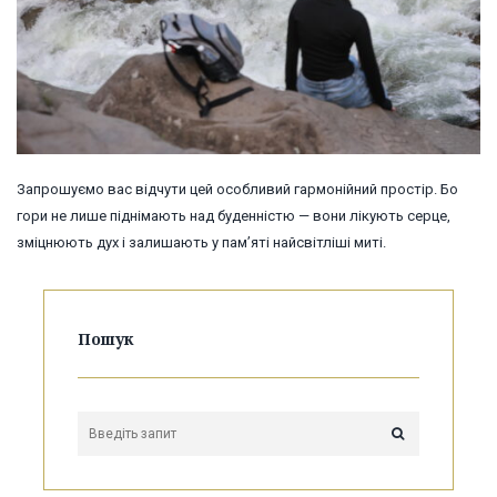
Запрошуємо вас відчути цей особливий гармонійний простір. Бо
гори не лише піднімають над буденністю — вони лікують серце,
зміцнюють дух і залишають у пам’яті найсвітліші миті.
Пошук