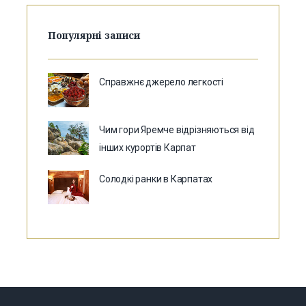
Популярні записи
Справжнє джерело легкості
Чим гори Яремче відрізняються від
інших курортів Карпат
Солодкі ранки в Карпатах