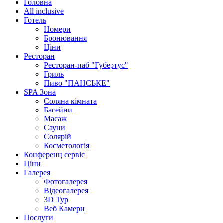
Головна
All inclusive
Готель
Номери
Бронювання
Ціни
Ресторан
Ресторан-паб "Губертус"
Гриль
Пиво "ПАНСЬКЕ"
SPA Зона
Соляна кімната
Басейни
Масаж
Сауни
Солярій
Косметологія
Конференц сервіс
Ціни
Галерея
Фотогалерея
Відеогалерея
3D Тур
Веб Камери
Послуги