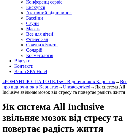
Конференц сервіс
Екскурсії
Активний відпочинок
Басейни
Сауни
Масаж
Все для дітей!
Фітнес Зал
Соляна кімната
Солярій
Косметологія
Відгуки
Контакти
Baron SPA Hotel
«РОМАНТІК СПА ГОТЕЛЬ» - Відпочинок в Карпатах
→
Все
про відпочинок в Карпатах
→
Uncategorized
→
Як система All
Inclusive звільняє мозок від стресу та повертає радість життя
Як система All Inclusive
звільняє мозок від стресу та
повертає радість життя