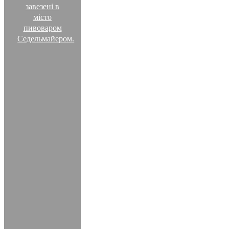
завезені в
місто
пивоваром
Седельмайером.