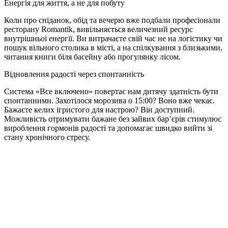
Енергія для життя, а не для побуту
Коли про сніданок, обід та вечерю вже подбали професіонали
ресторану Romantik, вивільняється величезний ресурс
внутрішньої енергії. Ви витрачаєте свій час не на логістику чи
пошук вільного столика в місті, а на спілкування з близькими,
читання книги біля басейну або прогулянку лісом.
Відновлення радості через спонтанність
Система «Все включено» повертає нам дитячу здатність бути
спонтанними. Захотілося морозива о 15:00? Воно вже чекає.
Бажаєте келих ігристого для настрою? Він доступний.
Можливість отримувати бажане без зайвих бар’єрів стимулює
вироблення гормонів радості та допомагає швидко вийти зі
стану хронічного стресу.