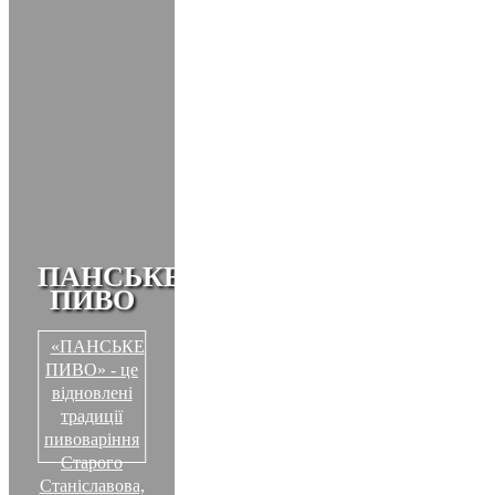
ПАНСЬКЕ
ПИВО
«ПАНСЬКЕ
ПИВО» - це
відновлені
традиції
пивоваріння
Старого
Станіславова,