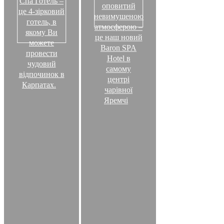
Спа Готель –
оповитий
це 4-зірковий
невимушеною
готель, в
атмосферою –
якому Ви
це наш новий
можете
Baron SPA
провести
Hotel в
чудовий
самому
відпочинок в
центрі
Карпатах.
чарівної
Яремчі