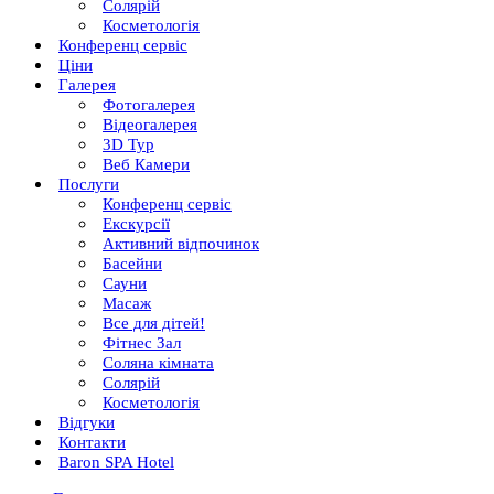
Солярій
Косметологія
Конференц сервіс
Ціни
Галерея
Фотогалерея
Відеогалерея
3D Тур
Веб Камери
Послуги
Конференц сервіс
Екскурсії
Активний відпочинок
Басейни
Сауни
Масаж
Все для дітей!
Фітнес Зал
Соляна кімната
Солярій
Косметологія
Відгуки
Контакти
Baron SPA Hotel