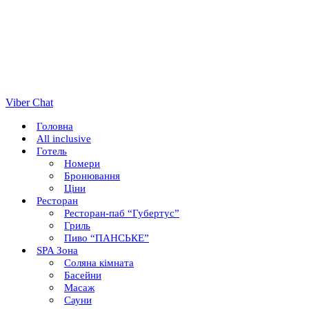
Viber Chat
Головна
All inclusive
Готель
Номери
Бронювання
Ціни
Ресторан
Ресторан-паб “Губертус”
Гриль
Пиво “ПАНСЬКЕ”
SPA Зона
Соляна кімната
Басейни
Масаж
Сауни