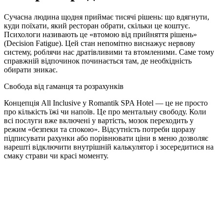
Сучасна людина щодня приймає тисячі рішень: що вдягнути,
куди поїхати, який ресторан обрати, скільки це коштує.
Психологи називають це «втомою від прийняття рішень»
(Decision Fatigue). Цей стан непомітно виснажує нервову
систему, роблячи нас дратівливими та втомленими. Саме тому
справжній відпочинок починається там, де необхідність
обирати зникає.
Свобода від гаманця та розрахунків
Концепція All Inclusive у Romantik SPA Hotel — це не просто
про кількість їжі чи напоїв. Це про ментальну свободу. Коли
всі послуги вже включені у вартість, мозок переходить у
режим «безпеки та спокою». Відсутність потреби щоразу
підписувати рахунки або порівнювати ціни в меню дозволяє
нарешті відключити внутрішній калькулятор і зосередитися на
смаку страви чи красі моменту.