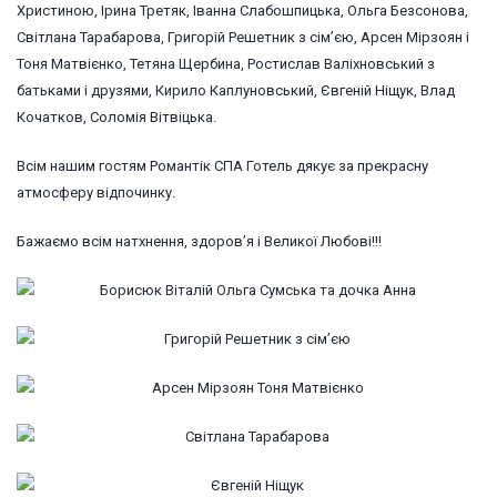
Христиною, Ірина Третяк, Іванна Слабошпицька, Ольга Безсонова,
Світлана Тарабарова, Григорій Решетник з сім’єю, Арсен Мірзоян і
Тоня Матвієнко, Тетяна Щербина, Ростислав Валіхновський з
батьками і друзями, Кирило Каплуновський, Євгеній Ніщук, Влад
Кочатков, Соломія Вітвіцька.
Всім нашим гостям Романтік СПА Готель дякує за прекрасну
атмосферу відпочинку.
Бажаємо всім натхнення, здоров’я і Великої Любові!!!