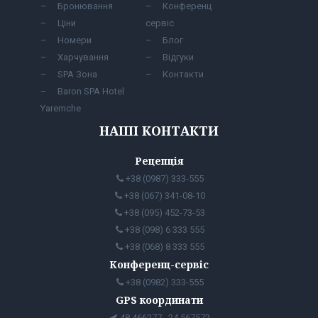
Бронювання
Конференц
Ціни
сервіс
Номери
Блог
Харчування
Відгуки
SPA Зона
Контакти
Baron SPA Hotel
Yaremche
НАШІ КОНТАКТИ
Рецепція
+38 (0987) 333-555
+38 (067) 341-08-10
+38 (095) 452-73-53
+38 (098) 6 333 555
+38 (068) 8 333 555
Конференц-сервіс
+38 (0982) 333-555
GPS координати
48.466277 , 24.567572