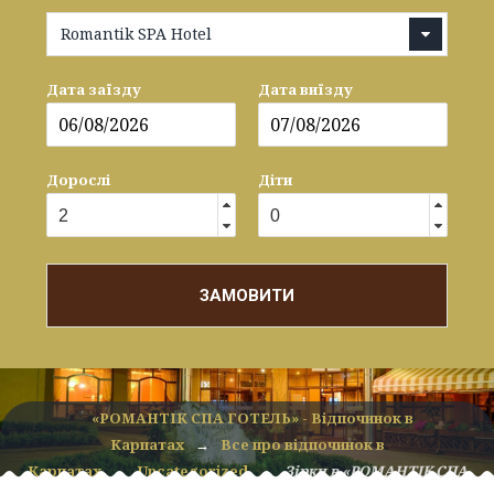
Romantik SPA Hotel
Дата заїзду
Дата виїзду
Дорослі
Діти
ЗАМОВИТИ
«РОМАНТІК СПА ГОТЕЛЬ» - Відпочинок в
Карпатах
→
Все про відпочинок в
Карпатах
→
Uncategorized
→
Зірки в «РОМАНТІК СПА