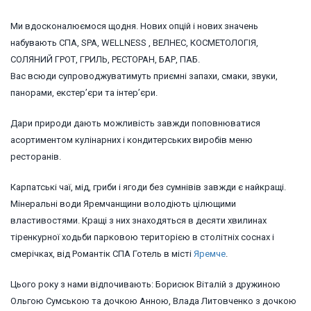
Ми вдосконалюємося щодня. Нових опцій і нових значень
набувають СПА, SPA, WELLNESS , ВЕЛНЕС, КОСМЕТОЛОГІЯ,
СОЛЯНИЙ ГРОТ, ГРИЛЬ, РЕСТОРАН, БАР, ПАБ.
Вас всюди супроводжуватимуть приємні запахи, смаки, звуки,
панорами, екстер’єри та інтер’єри.
Дари природи дають можливість завжди поповнюватися
асортиментом кулінарних і кондитерських виробів меню
ресторанів.
Карпатські чаї, мід, гриби і ягоди без сумнівів завжди є найкращі.
Мінеральні води Яремчанщини володіють цілющими
властивостями. Кращі з них знаходяться в десяти хвилинах
тіренкурної ходьби парковою територією в столітніх соснах і
смерічках, від Романтік СПА Готель в місті
Яремче
.
Цього року з нами відпочивають: Борисюк Віталій з дружиною
Ольгою Сумською та дочкою Анною, Влада Литовченко з дочкою