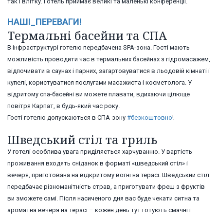
так і влітку. Готель приймає великі та маленькі конференції.
НАШІ_ПЕРЕВАГИ
!
Термальні басейни та СПА
В інфраструктурі готелю передбачена SPA-зона. Гості мають
можливість проводити час в термальних басейнах з гідромасажем,
відпочивати в саунах і парних, загартовуватися в льодовій кімнаті і
купелі, користуватися послугами масажиста і косметолога. У
відритому спа-басейні ви можете плавати, вдихаючи цілюще
повітря Карпат, в будь-який час року.
Гості готелю допускаються в СПА-зону
#
безкоштовно
!
Шведський стіл та гриль
У готелі особлива увага приділяється харчуванню. У вартість
проживання входять сніданок в форматі «шведський стіл» і
вечеря, приготована на відкритому вогні на терасі. Шведський стіл
передбачає різноманітність страв, а приготувати фреш з фруктів
ви зможете самі. Після насиченого дня вас буде чекати ситна та
ароматна вечеря на терасі – кожен день тут готують смачні і