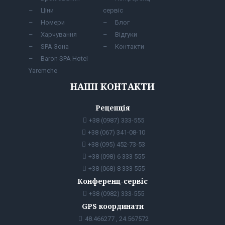
Ціни
сервіс
Номери
Блог
Харчування
Відгуки
SPA Зона
Контакти
Baron SPA Hotel
Yaremche
НАШІ КОНТАКТИ
Рецепція
+38 (0987) 333-555
+38 (067) 341-08-10
+38 (095) 452-73-53
+38 (098) 6 333 555
+38 (068) 8 333 555
Конференц-сервіс
+38 (0982) 333-555
GPS координати
48.466277 , 24.567572