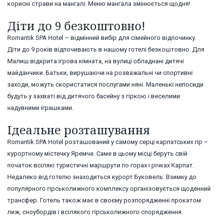
корисні страви на мангалі. Меню мангала змінюється щодня!
Діти до 9 безкоштовно!
Romantik SPA Hotel – відмінний вибір для сімейного відпочинку.
Діти до 9 років відпочивають в нашому готелі безкоштовно. Для
Малиш відкрита ігрова кімната, на вулиці обладнані дитячі
майданчики. Батьки, вирушаючи на розважальні чи спортивні
заходи, можуть скористатися послугами няні. Маленькі непосиди
будуть у захваті від дитячого басейну з гіркою і веселими
надувними іграшками.
Ідеальне розташування
Romantik SPA Hotel розташований у самому серці карпатських гір –
курортному містечку Яремче. Саме в цьому місці беруть свій
початок всілякі туристичні маршрути по горах і річках Карпат.
Недалеко від готелю знаходиться курорт Буковель. Взимку до
популярного гірськолижного комплексу організовується щоденний
трансфер. Готель також має в своєму розпорядженні прокатом
лиж, сноубордів і всілякого гірськолижного спорядження.