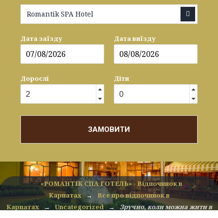
Romantik SPA Hotel
Дата заїзду
Дата виїзду
Дорослі
Діти
ЗАМОВИТИ
«РОМАНТІК СПА ГОТЕЛЬ» - Відпочинок в
Карпатах
→
Все про відпочинок в
Карпатах
→
Uncategorized
→
Зручно, коли можна жити в