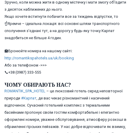
Зручно, коли можна жити в одному містечку і мати змогу об’їздити
з десяток наближених до нього.
Якщо хочете встигнути побачити все за тиждень відпустки, то
☝
Яремче – ідеальна локація: всі основні шляхи транспортного
сполучення з’єднані тут, а на дорогу у будь-яку точку Карпат
знадобиться не більше 4 годин.
🏫
Бронюйте номера на нашому сайті:
http://romantikspahotels.ua/uk/booking
Або за телефоном ->>>
📞
+38 (0987) 333-555
ЧОМУ ОБИРАЮТЬ НАС?
ROMANTIK_SPA_HOTEL
– це люксовий готель серед неповторної
природи
#
Карпат
, де вас чекає різноманітний і насичений
відпочинок. Сучасний готельний комплекс з термальними
басейнами пропонує своїм гостям комфортабельні і елегантно
оформлені номери, уважне обслуговування, атмосферу розкоші в
обрамленні гірських пейзажів. У нас добре відпочивати як взимку,