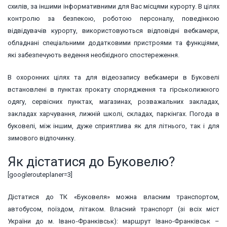
схилів, за іншими інформативними для Вас місцями курорту. В цілях
контролю за безпекою, роботою персоналу, поведінкою
відвідувачів курорту, використовуються відповідні вебкамери,
обладнані спеціальними додатковими пристроями та функціями,
які забезпечують ведення необхідного спостереження.
В охоронних цілях та для відеозапису вебкамери в Буковелі
встановлені в пунктах прокату спорядження та гірськолижного
одягу, сервісних пунктах, магазинах, розважальних закладах,
закладах харчування, лижній школі, складах, паркінгах. Погода в
буковелі, між іншим, дуже сприятлива як для літнього, так і для
зимового відпочинку.
Як дістатися до Буковелю?
[googlerouteplaner=3]
Дістатися до ТК «Буковеля» можна власним транспортом,
автобусом, поїздом, літаком. Власний транспорт (зі всіх міст
України до м. Івано-Франківськ): маршрут Івано-Франківськ –