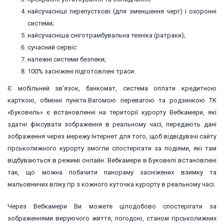
найсучасніші перепусткові (для зменшення черг) і охоронні
системи;
найсучасніша сніготрамбувальна техніка (ратраки);
сучасний сервіс
належні системи безпеки;
100% засніжені підготовлені траси.
Є мобільний зв’язок, банкомат, система оплати кредитною
карткою, обмінні пункти.Вагомою перевагою та родзинкою ТК
«Буковель» є встановленні на території курорту Вебкамери, які
здатні фіксувати зображення в реальному часі, передають дані
зображення через мережу Інтернет для того, щоб відвідувачі сайту
гірськолижного курорту змогли спостерігати за подіями, які там
відбуваються в режимі онлайн. Вебкамери в Буковелі встановлені
так, що можна побачити панораму засніжених взимку та
мальовничих вліку гір з кожного куточка курорту в реальному часі.
Через Вебкамери Ви можете цілодобово спостерігати за
зображеннями вируючого життя, погодою, станом гірськолижних