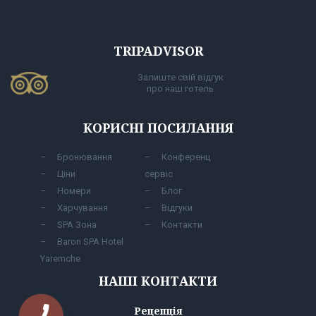
TRIPADVISOR
Залиште свій відгук
про наш готель
КОРИСНІ ПОСИЛАННЯ
Бронювання
Конференц
Ціни
сервіс
Номери
Блог
Харчування
Відгуки
SPA Зона
Контакти
Baron SPA Hotel
Yaremche
НАШІ КОНТАКТИ
Рецепція