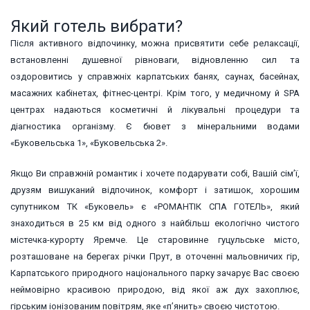
Який готель вибрати?
Після активного відпочинку, можна присвятити себе релаксації,
встановленні душевної рівноваги, відновленню сил та
оздоровитись у справжніх карпатських банях, саунах, басейнах,
масажних кабінетах, фітнес-центрі. Крім того, у медичному й SPA
центрах надаються косметичні й лікувальні процедури та
діагностика організму. Є бювет з мінеральними водами
«Буковельська 1», «Буковельська 2».
Якщо Ви справжній романтик і хочете подарувати собі, Вашій сім’ї,
друзям вишуканий відпочинок, комфорт і затишок, хорошим
супутником ТК «Буковель» є «РОМАНТІК СПА ГОТЕЛЬ», який
знаходиться в 25 км від одного з найбільш екологічно чистого
містечка-курорту Яремче. Це старовинне гуцульське місто,
розташоване на берегах річки Прут, в оточенні мальовничих гір,
Карпатського природного національного парку зачарує Вас своєю
неймовірно красивою природою, від якої аж дух захоплює,
гірським іонізованим повітрям, яке «п’янить» своєю чистотою.