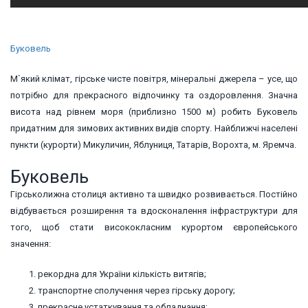
Буковель
М`який клімат, гірське чисте повітря, мінеральні джерела – усе, що
потрібно для прекрасного відпочинку та оздоровлення. Значна
висота над рівнем моря (приблизно 1500 м) робить Буковель
придатним для зимових активних видів спорту. Найближчі населені
пункти (курорти) Микуличин, Яблуниця, Татарів, Ворохта, м. Яремча.
Буковель
Гірськолижна столиця активно та швидко розвивається. Постійно
відбувається розширення та вдосконалення інфраструктури для
того, щоб стати висококласним курортом європейського
значення:
рекордна для України кількість витягів;
транспортне сполучення через гірську дорогу;
прекрасне устаткування та обладнання;