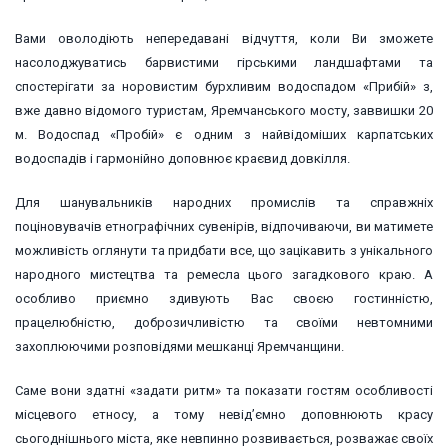
Вами оволодіють непередавані відчуття, коли Ви зможете
насолоджуватись барвистими гірськими ландшафтами та
спостерігати за норовистим бурхливим водоспадом «Прибій» з,
вже давно відомого туристам, Яремчанського мосту, заввишки 20
м. Водоспад «Пробій» є одним з найвідоміших карпатських
водоспадів і гармонійно доповнює краєвид довкілля.
Для шанувальників народних промислів та справжніх
поціновувачів етнографічних сувенірів, відпочиваючи, ви матимете
можливість оглянути та придбати все, що зацікавить з унікального
народного мистецтва та ремесла цього загадкового краю. А
особливо приємно здивують Вас своєю гостинністю,
працелюбністю, доброзичливістю та своїми невтомними
захоплюючими розповідями мешканці Яремчанщини.
Саме вони здатні «задати ритм» та показати гостям особливості
місцевого етносу, а тому невід’ємно доповнюють красу
сьогоднішнього міста, яке невпинно розвивається, розважає своїх