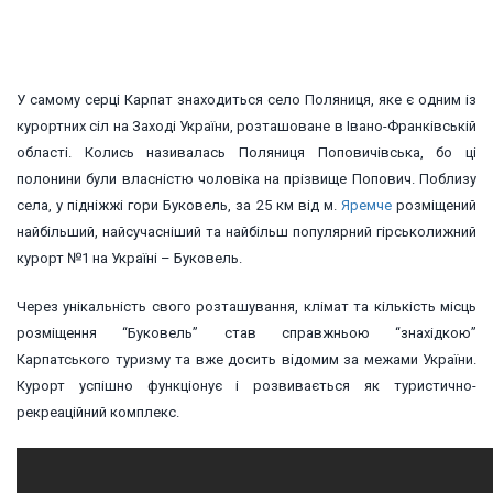
У
самому серці Карпат знаходиться село Поляниця, яке є одним із
курортних сіл на Заході України, розташоване в Івано-Франківській
області. Колись називалась Поляниця Поповичівська, бо ці
полонини були власністю чоловіка на прізвище Попович. Поблизу
села, у підніжжі гори Буковель, за 25 км від м.
Яремче
розміщений
найбільший, найсучасніший та найбільш популярний гірськолижний
курорт №1 на Україні – Буковель.
Через унікальність свого розташування, клімат та кількість місць
розміщення “Буковель” став справжньою “знахідкою”
Карпатського туризму та вже досить відомим за межами України.
Курорт успішно функціонує і розвивається як туристично-
рекреаційний комплекс.