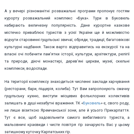
А у вечері різноманітні розважальні програми пропонує гостям
курорту розважальний комплекс «Бука». Тури в Буковель
набирають величезну популярність. Дане курортне казкове
містечко приваблює туристів з усієї України ще й можливістю
відчути старовинні гуцульські звичаї, обряди, традиції, багатовікові
культурні надбання. Також варто відправитись на екскурсії та на
власні очі побачити пам’ятки історії, культури, архітектури, релігії
та природи, діючі монастирі, дерев’яні церкви, музеї, скельні
комплекси, водоспади.
На території комплексу знаходиться численні заклади харчування
(ресторани, бари, піццерія, колиба). Тут Вам запропонують смачну
гуцульську кухню, виступи місцевих фольклорних колективів
залишать в душі незабутні враження. ТК «
Буковель
» є, свого роду,
не лише візиткою Яремчанської зони, але й усього Прикарпаття.
Тут є все, щоб задовільнити самого вибагливого туриста, а
мальовничі краєвиди і чисте повітря гір зачарують Вас у цьому
затишному куточку Карпатських гір.