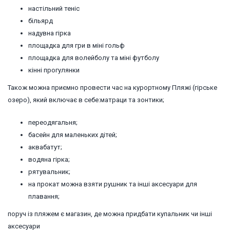
настільний теніс
більярд
надувна гірка
площадка для гри в міні гольф
площадка для волейболу та міні футболу
кінні прогулянки
Також можна приємно провести час на курортному Пляжі (гірське
озеро), який включає в себе:матраци та зонтики;
переодягальня;
басейн для маленьких дітей;
аквабатут;
водяна гірка;
рятувальник;
на прокат можна взяти рушник та інші аксесуари для
плавання;
поруч із пляжем є магазин, де можна придбати купальник чи інші
аксесуари