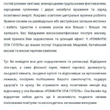
гостей різними святами, міжнародними гуцульськими фестивалями,
народними гуляннями і дарує незабутні враження та заряд
позитивної енергії. Яскраво освітлені центральні вулички роблять
Яремче схожим на швейцарське або австрійське затишне містечко
і вабить туристім з кожним роком все більше і більше. Не
залишать Вас байдужими висококваліфіковані послуги масажу,
який принесе Вам задоволення та цілющий ефект. У «РОМАНТІК
СПА ГОТЕЛЬ» до ваших послуг Оздоровчий, Медовий, Китайський
масажі та масаж гарячим камінням.
Тут Ви знайдете все для оздоровлення та релаксації. Відвідання
спа-саун, а саме фінської сауни, пивної парової, аромагроту,
льодової кімнати, льодяної куполі та відпочивши на ергономічних
лежаках, посприяє поліпшенню Вашого самопочуття, подарує
здоров’я та красу. Ви отримаєте масу позитивних емоцій від
відпочинку у спа-басейнах «РОМАНТІК СПА ГОТЕЛЬ». Спа-басейн під
відкритим небом дасть ще й можливість подихати свіжим
іонізованим повітрям та насолодитись затишними вечорами.