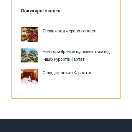
Популярні записи
Справжнє джерело легкості
Чим гори Яремче відрізняються від
інших курортів Карпат
Солодкі ранки в Карпатах