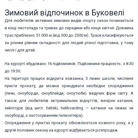
Зимовий відпочинок в Буковелі
Для любителів активних зимових видів спорту сезон починається
в кінці листопада та триває до середини або кінця квітня. Довжина
трас приблизно 51 000 м (від 300 до 2300 м). Траси класифікуються
за різним рівнем складності для людей різної підготовки, у тому
числі і для дітей.
На курорті збудовано 16 підйомників. Підйомники працюють: з 8:30
до 19:30.
На території працює відкрита ковзанка, 3 лижні школи, численні
пункти прокату, де можна орендувати необхідне спорядження
(лижі, сноуборди, сноублейди, сноутюби) ведучих фірм світу. А
також для любителів ектримальних відчуттів, вечірнє катання,
хейлітури (від англ. heliski, heliboarding — катання на лижах чи
сноуборді, з застосуванням гелікоптера).
Спорядження у пунктах прокату обновлюється кожного року, а у
другій половині сезону на курорті відбувається розпродаж.