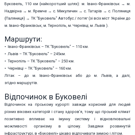
Буковель, 110 км (найкоротший шлях): м. Івано-Франківськ → м.
Надвірна → м. Яремче → с. Микуличин → с. Татарів → с. Поляниця
(Паляниця) → ТК “Буковель” Автобус / потяг (зі всіх міст України до
м. Івано-Франківськ, м. Тернопіль, м. Чернівці, м. Львів ).
Маршрути:
• Івано-Франківськ – ТК “Буковель” – 110 км.
• Львів – ТК “Буковель” – 245км.
• Тернопіль – ТК “Буковель” – 250 км.
• Чернівці – ТК “Буковель” – 160 км.
Літак – до м. Івано-Франківськ або до м. Львів, а далі,
згідно маршрутів.
Відпочинок в Буковелі
Відпочинок на гірському курорті завжди корисний для людей
різних вікових категорій і стану здоров’я, тому що гірський клімат
позитивно впливає на імунну систему і відновлювальні
можливості організму в цілому. Завдяки розвинутій
інфраструктурі, в «Буковелі» цікаво відпочивати зимою і літом.