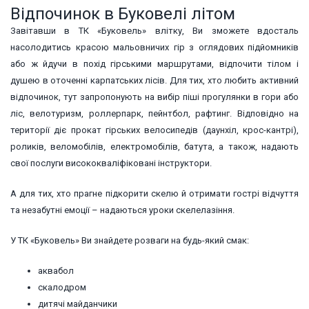
Відпочинок в Буковелі літом
Завітавши в ТК «Буковель» влітку, Ви зможете вдосталь
насолодитись красою мальовничих гір з оглядових підйомників
або ж йдучи в похід гірськими маршрутами, відпочити тілом і
душею в оточенні карпатських лісів. Для тих, хто любить активний
відпочинок, тут запропонують на вибір піші прогулянки в гори або
ліс, велотуризм, роллерпарк, пейнтбол, рафтинг. Відповідно на
території діє прокат гірських велосипедів (даунхіл, крос-кантрі),
роликів, веломобілів, електромобілів, батута, а також, надають
свої послуги висококваліфіковані інструктори.
А для тих, хто прагне підкорити скелю й отримати гострі відчуття
та незабутні емоції – надаються уроки скелелазіння.
У ТК «Буковель» Ви знайдете розваги на будь-який смак:
аквабол
скалодром
дитячі майданчики