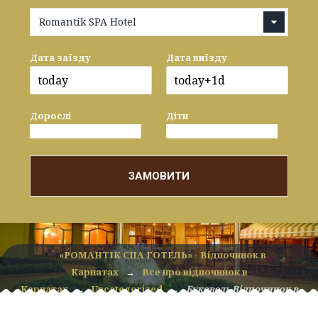
Romantik SPA Hotel
Дата заїзду
Дата виїзду
Дорослі
Діти
ЗАМОВИТИ
«РОМАНТІК СПА ГОТЕЛЬ» - Відпочинок в
Карпатах
→
Все про відпочинок в
Карпатах
→
Uncategorized
→
Буковель Відпочинок в
Буковелі