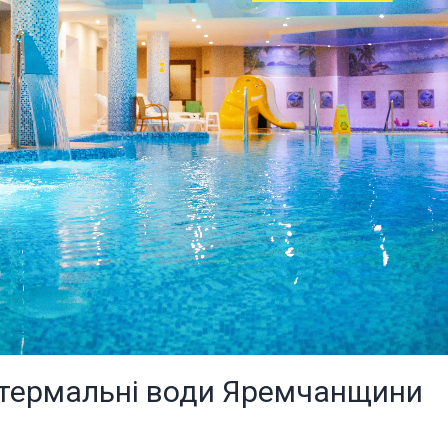
 термальні води Яремчанщини