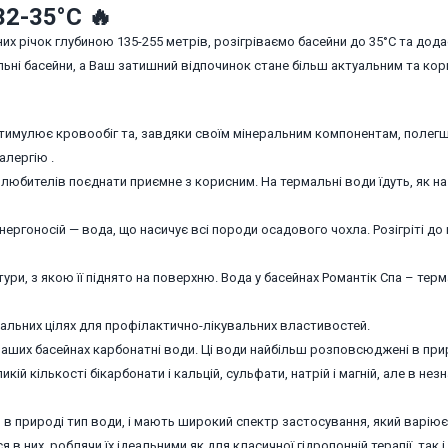
32-35°С 🔥
их річок глубиною 135-255 метрів, розігріваємо басейни до 35°С та дод
льні басейни, а Ваш затишний відпочинок стане більш актуальним та кор
стимулює кровообіг та, завдяки своїм мінеральним компонентам, полег
алергію .
юбителів поєднати приємне з корисним. На термальні води їдуть, як на
нергоносій — вода, що насичує всі породи осадового чохла. Розігріті до
ри, з якою її піднято на поверхню. Вода у басейнах Романтік Спа – терм
альних цілях для профілактично-лікувальних властивостей.
 наших басейнах карбонатні води. Ці води найбільш розповсюджені в при
кій кількості бікарбонати і кальцій, сульфати, натрій і магній, але в незн
в природі тип води, і мають широкий спектр застосування, який варію
 в них, роблячи їх ідеальними як для класичної гідропонній терапії, так і