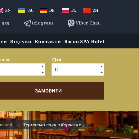
EN
UA
DE
PL
ZH
telegram
Viber Chat
3-555
уги
Відгуки
Контакти
Baron SPA Hotel
рослі
Діти
ЗАМОВИТИ
orized
→
Термальні води в Карпатах