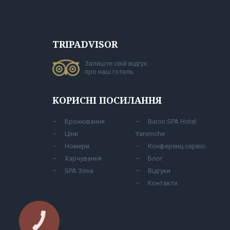
TRIPADVISOR
Залиште свій відгук
про наш готель
КОРИСНІ ПОСИЛАННЯ
Бронювання
Baron SPA Hotel
Ціни
Yaremche
Номери
Конференц сервіс
Харчування
Блог
SPA Зона
Відгуки
Контакти