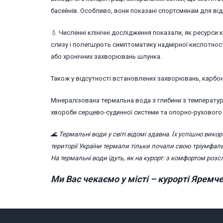
басейнів. Особливо, вони показані спортсменам для відн
💧 Численні клінічні дослідження показали, як ресурс
слизу і полегшують симптоматику надмірної кислотност
або хронічних захворювань шлунка.
Також у відсутності встановлених захворювань, карбо
Мінералізована термальна вода з глибини з температуро
хвороби серцево-судинної системи та опорно-рухового а
🌊 Термальні води у світі відомі здавна. Їх успішно вико
території України термали тільки почали свою тріумфаль
На термальні води їдуть, як на курорт: з комфортом розс
Ми Вас чекаємо у місті – курорті Яремче