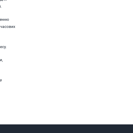
.
ненню
мчасових
есу.
и,
а