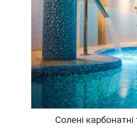
Солені карбонатні