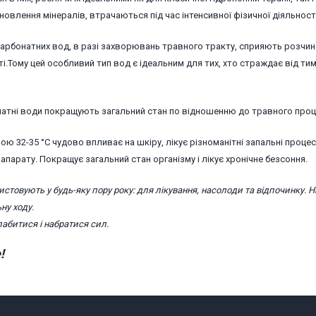
овлення мінералів, втрачаються під час інтенсивної фізичної діяльності
и карбонатних вод, в разі захворювань травного тракту, сприяють розчи
і.Тому цей особливий тип вод є ідеальним для тих, хто страждає від ти
натні води покращують загальний стан по відношенню до травного проц
ю 32-35 °С чудово впливає на шкіру, лікує різноманітні запальні процес
парату. Покращує загальний стан організму і лікує хронічне безсоння.
ристовують у будь-яку пору року: для лікування, насолоди та відпочинку. Н
ну ходу.
лабитися і набратися сил.
!