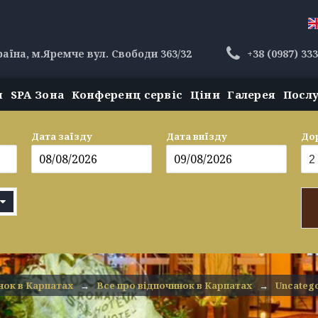
раїна, м.Яремче вул. Свободи 363/32
+38 (0987) 33
н
SPA Зона
Конференц сервіс
Ціни
Галерея
Посл
Дата заїзду
Дата виїзду
До
ок в Карпатах
→
Все про відпочинок в Карпатах
→
Uncateg