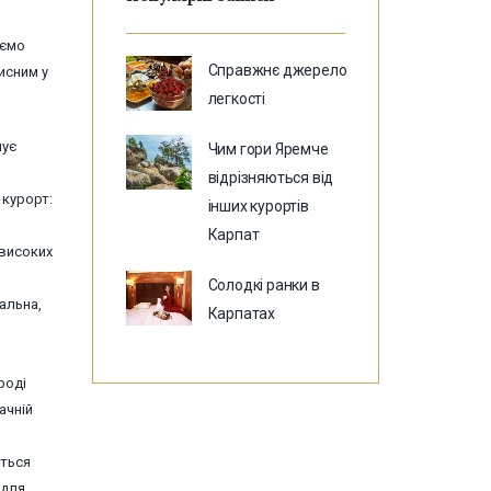
аємо
Справжнє джерело
исним у
легкості
шує
Чим гори Яремче
відрізняються від
 курорт:
інших курортів
Карпат
 високих
Солодкі ранки в
альна,
Карпатах
роді
ачній
ється
 для