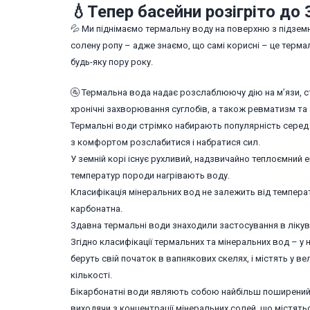
💧Тепер басейни розігріто до 
💦 Ми піднімаємо термальну воду на поверхню з підземн
солену ропу – адже знаємо, що самі корисні – це терма
будь-яку пору року.
🚰 Термальна вода надає розслаблюючу дію на м’язи, 
хронічні захворювання суглобів, а також ревматизм та 
Термальні води стрімко набирають популярність серед л
з комфортом розслабитися і набратися сил.
У земній корі існує рухливий, надзвичайно теплоємний е
температур породи нагрівають воду.
Класифікація мінеральних вод не залежить від температу
карбонатна.
Здавна термальні води знаходили застосування в лікув
Згідно класифікації термальних та мінеральних вод – у
беруть свій початок в вапнякових скелях, і містять у вели
кількості.
Бікарбонатні води являють собою найбільш поширений 
виходячи з концентрації мінеральних солей, що містяться