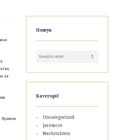
Пошук
емче
на
атах,
ні за
Категорії
Вам
Uncategorized
е. Яремче
Jaremcze
Nachrichten