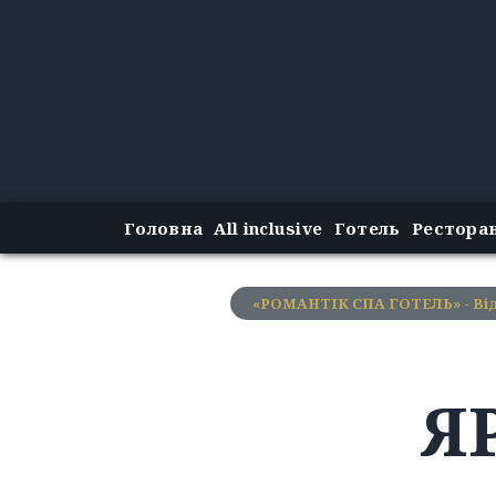
Головна
All inclusive
Готель
Рестора
«РОМАНТІК СПА ГОТЕЛЬ» - Від
Я