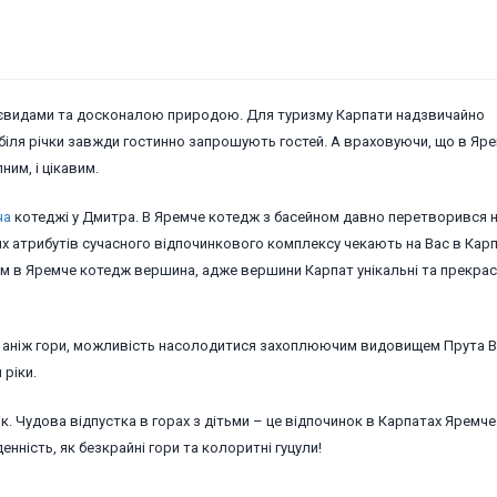
аєвидами та досконалою природою. Для туризму Карпати надзвичайно
і біля річки завжди гостинно запрошують гостей. А враховуючи, що в Яр
им, і цікавим.
ча
котеджі у Дмитра. В Яремче котедж з басейном давно перетворився 
ших атрибутів сучасного відпочинкового комплексу чекають на Вас в Карп
ам в Яремче котедж вершина, адже вершини Карпат унікальні та прекрас
сні аніж гори, можливість насолодитися захоплюючим видовищем Прута 
 ріки.
ік. Чудова відпустка в горах з дітьми – це відпочинок в Карпатах Яремч
енність, як безкрайні гори та колоритні гуцули!