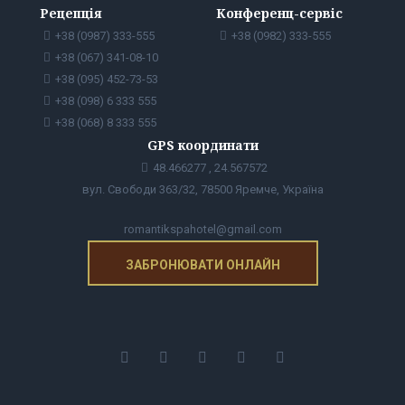
Рецепція
Конференц-сервіс
+38 (0987) 333-555
+38 (0982) 333-555
+38 (067) 341-08-10
+38 (095) 452-73-53
+38 (098) 6 333 555
+38 (068) 8 333 555
GPS координати
48.466277 , 24.567572
вул. Свободи 363/32, 78500 Яремче, Україна
romantikspahotel@gmail.com
ЗАБРОНЮВАТИ ОНЛАЙН