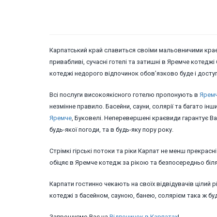
Карпатський край славиться своїми мальовничими кр
привабливі, сучасні готелі та затишні в Яремче котедж
котеджі недорого відпочинок обов’язково буде і доступн
Всі послуги високоякісного готелю пропонують в
Ярем
незмінне правило. Басейни, сауни, солярії та багато ін
Яремче
, Буковелі. Неперевершені краєвиди гарантує В
будь-якої погоди, та в будь-яку пору року.
Стрімкі гірські потоки та ріки Карпат не менш прекра
обіцяє в Яремче котедж за рікою та безпосередньо біля
Карпати гостинно чекають на своїх відвідувачів цілий р
котеджі з басейном, сауною, банею, солярієм така ж буд
Запрошуємо Вас на
Відпочинок в Карпатах
!