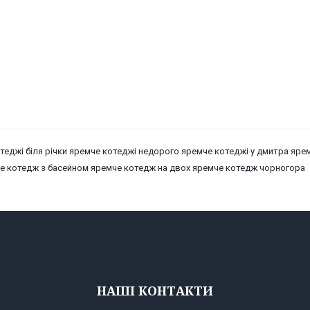
отеджі біля річки яремче котеджі недорого яремче котеджі у дмитра яре
че котедж з басейном яремче котедж на двох яремче котедж чорногора
НАШІ КОНТАКТИ