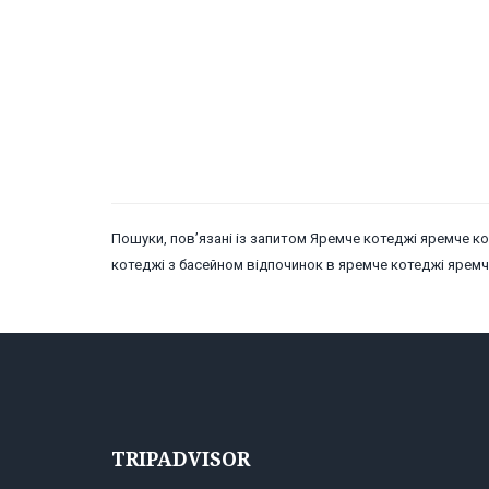
Пошуки, пов’язані із запитом Яремче котеджі яремче к
котеджі з басейном відпочинок в яремче котеджі ярем
TRIPADVISOR