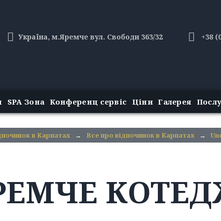
Україна, м.Яремче вул. Свободи 363/32
+38 (
н
SPA Зона
Конференц сервіс
Ціни
Галерея
Посл
починок в Карпатах
→
Все про відпочинок в Карпатах
→
Un
РЕМЧЕ КОТЕД