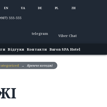
EN
UA
DE
PL
ZH
0987) 333-555
telegram
Viber Chat
уги
Відгуки
Контакти
Baron SPA Hotel
categorized
→
Яремче котеджі
ЖІ