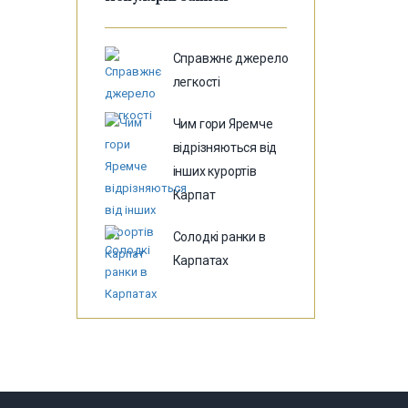
Справжнє джерело
легкості
Чим гори Яремче
відрізняються від
інших курортів
Карпат
Солодкі ранки в
Карпатах