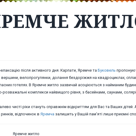
ЯРЕМЧЕ ЖИТЛ
елаксацію після активного дня. Карпати, Яремче та
Буковель
пропонуют
на вершини, велопрогулянки, долання бездоріжжя на квадроциклах, спла
ласних готелях. В Яремче житло зазвичай асоціюється з найманим будин
о-розважальні комплекси найвищого рівня, з басейнами, саунами, соляр
лево чисті ріки стануть справжнім відкриттям для Вас та Ваших дітей. 
х ринків, відпочинок в
Яремча
залишить у Вашій пам’яті лише приємні спо