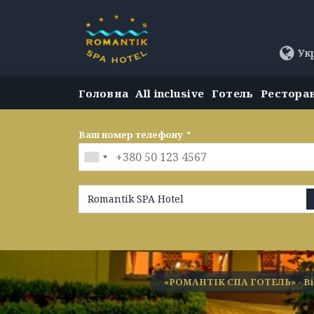
Ук
Головна
All inclusive
Готель
Рестора
Ваш номер телефону
*
Romantik SPA Hotel
«РОМАНТІК СПА ГОТЕЛЬ» - Ві