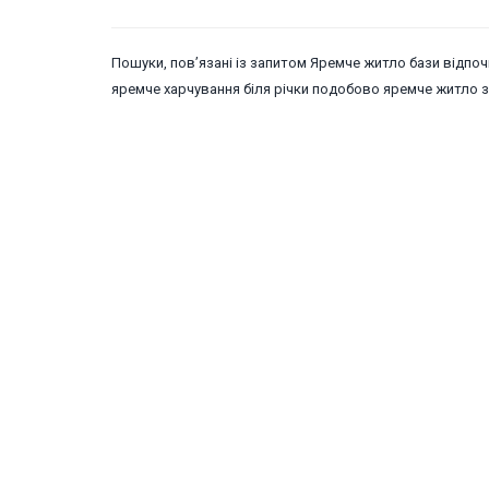
Пошуки, пов’язані із запитом Яремче житло бази відп
яремче харчування біля річки подобово яремче житло з