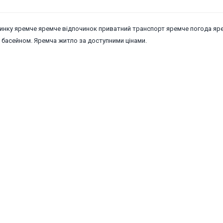
очинку яремче яремче відпочинок приватний транспорт яремче погода яр
 басейном. Яремча житло за доступними цінами.