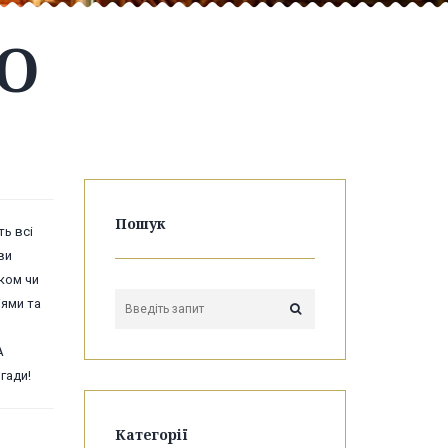
О
Пошук
ь всі
ви
ком чи
іями та
А
гади!
Категорії