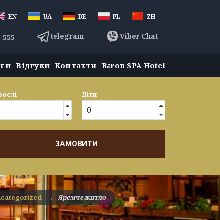
EN
UA
DE
PL
ZH
telegram
Viber Chat
3-555
уги
Відгуки
Контакти
Baron SPA Hotel
рослі
Діти
ЗАМОВИТИ
categorized
→
Яремче житло