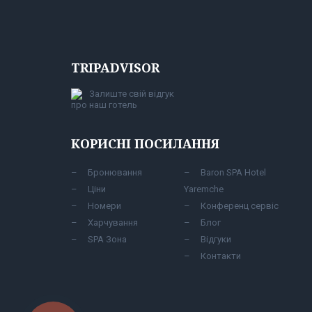
TRIPADVISOR
Залиште свій відгук
про наш готель
КОРИСНІ ПОСИЛАННЯ
Бронювання
Baron SPA Hotel
Ціни
Yaremche
Номери
Конференц сервіс
Харчування
Блог
SPA Зона
Відгуки
Контакти