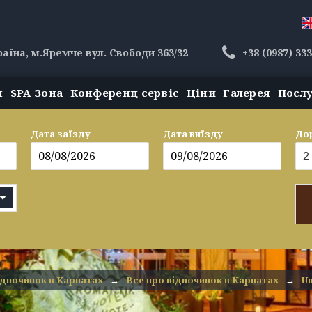
раїна, м.Яремче вул. Свободи 363/32
+38 (0987) 33
н
SPA Зона
Конференц сервіс
Ціни
Галерея
Посл
Дата заїзду
Дата виїзду
До
дпочинок в Карпатах
→
Все про відпочинок в Карпатах
→
Un