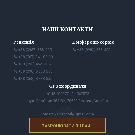
НАШІ КОНТАКТИ
Рецепція
Конференц-сервіс
+38 (0987) 333-555
+38 (0982) 333-555
+38 (067) 341-08-10
+38 (095) 452-73-53
+38 (098) 6 333 555
+38 (068) 8 333 555
GPS координати
48.466277 , 24.567572
вул. Свободи 363/32, 78500 Яремче, Україна
romantikspahotel@gmail.com
ЗАБРОНЮВАТИ ОНЛАЙН